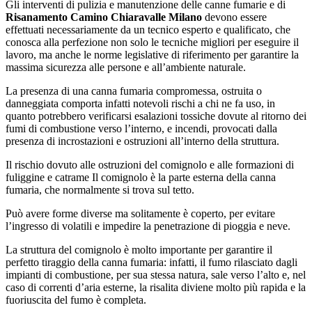
Gli interventi di pulizia e manutenzione delle canne fumarie e di
Risanamento Camino Chiaravalle Milano
devono essere
effettuati necessariamente da un tecnico esperto e qualificato, che
conosca alla perfezione non solo le tecniche migliori per eseguire il
lavoro, ma anche le norme legislative di riferimento per garantire la
massima sicurezza alle persone e all’ambiente naturale.
La presenza di una canna fumaria compromessa, ostruita o
danneggiata comporta infatti notevoli rischi a chi ne fa uso, in
quanto potrebbero verificarsi esalazioni tossiche dovute al ritorno dei
fumi di combustione verso l’interno, e incendi, provocati dalla
presenza di incrostazioni e ostruzioni all’interno della struttura.
Il rischio dovuto alle ostruzioni del comignolo e alle formazioni di
fuliggine e catrame Il comignolo è la parte esterna della canna
fumaria, che normalmente si trova sul tetto.
Può avere forme diverse ma solitamente è coperto, per evitare
l’ingresso di volatili e impedire la penetrazione di pioggia e neve.
La struttura del comignolo è molto importante per garantire il
perfetto tiraggio della canna fumaria: infatti, il fumo rilasciato dagli
impianti di combustione, per sua stessa natura, sale verso l’alto e, nel
caso di correnti d’aria esterne, la risalita diviene molto più rapida e la
fuoriuscita del fumo è completa.