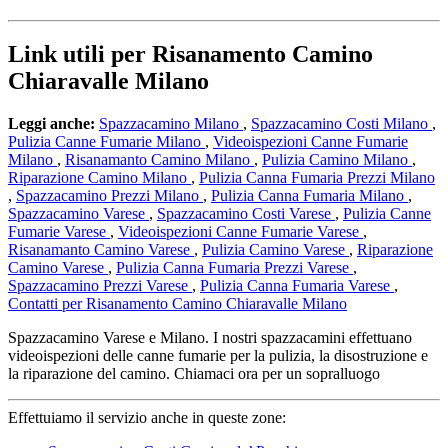
Link utili per Risanamento Camino
Chiaravalle Milano
Leggi anche:
Spazzacamino Milano
,
Spazzacamino Costi Milano
,
Pulizia Canne Fumarie Milano
,
Videoispezioni Canne Fumarie
Milano
,
Risanamanto Camino Milano
,
Pulizia Camino Milano
,
Riparazione Camino Milano
,
Pulizia Canna Fumaria Prezzi Milano
,
Spazzacamino Prezzi Milano
,
Pulizia Canna Fumaria Milano
,
Spazzacamino Varese
,
Spazzacamino Costi Varese
,
Pulizia Canne
Fumarie Varese
,
Videoispezioni Canne Fumarie Varese
,
Risanamanto Camino Varese
,
Pulizia Camino Varese
,
Riparazione
Camino Varese
,
Pulizia Canna Fumaria Prezzi Varese
,
Spazzacamino Prezzi Varese
,
Pulizia Canna Fumaria Varese
,
Contatti per Risanamento Camino Chiaravalle Milano
Spazzacamino Varese e Milano. I nostri spazzacamini effettuano
videoispezioni delle canne fumarie per la pulizia, la disostruzione e
la riparazione del camino. Chiamaci ora per un sopralluogo
Effettuiamo il servizio anche in queste zone: