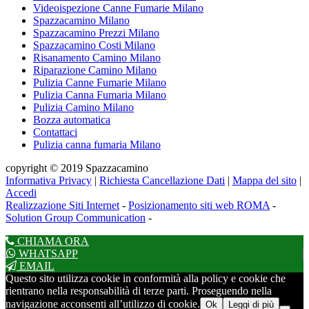
Videoispezione Canne Fumarie Milano
Spazzacamino Milano
Spazzacamino Prezzi Milano
Spazzacamino Costi Milano
Risanamento Camino Milano
Riparazione Camino Milano
Pulizia Canne Fumarie Milano
Pulizia Canna Fumaria Milano
Pulizia Camino Milano
Bozza automatica
Contattaci
Pulizia canna fumaria Milano
copyright © 2019 Spazzacamino
Informativa Privacy
|
Richiesta Cancellazione Dati
|
Mappa del sito
|
Accedi
Realizzazione Siti Internet
-
Posizionamento siti web ROMA
-
Solution Group Communication
-
CHIAMA ORA
WHATSAPP
EMAIL
Questo sito utilizza cookie in conformità alla policy e cookie che
rientrano nella responsabilità di terze parti. Proseguendo nella
navigazione acconsenti all’utilizzo di cookie.
Ok
Leggi di più