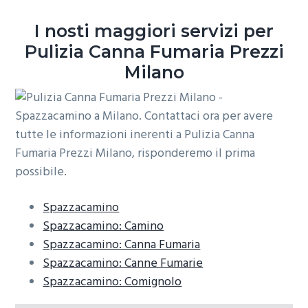
o
r
a
I nosti maggiori servizi per
n
i
Pulizia Canna Fumaria Prezzi
e
n
Milano
p
c
r
i
i
p
m
a
a
l
r
e
i
a
Spazzacamino
Spazzacamino: Camino
Spazzacamino: Canna Fumaria
Spazzacamino: Canne Fumarie
Spazzacamino: Comignolo