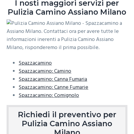
I nosti maggiori servizi per
o
r
a
Pulizia Camino Assiano Milano
n
i
e
n
p
c
r
i
i
p
m
a
Spazzacamino
a
l
Spazzacamino: Camino
r
e
Spazzacamino: Canna Fumaria
i
Spazzacamino: Canne Fumarie
a
Spazzacamino: Comignolo
Richiedi il preventivo per
Pulizia Camino Assiano
Milano