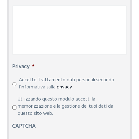
Privacy
*
Accetto Trattamento dati personali secondo
l'informativa sulla
privacy
P
Utilizzando questo modulo accetti la
r
memorizzazione e la gestione dei tuoi dati da
i
questo sito web.
v
CAPTCHA
a
c