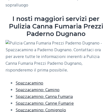
sopralluogo
o
r
a
n
i
I nosti maggiori servizi per
e
n
Pulizia Canna Fumaria Prezzi
p
c
r
i
Paderno Dugnano
i
p
m
a
a
l
r
e
i
a
Spazzacamino
Spazzacamino: Camino
Spazzacamino: Canna Fumaria
Spazzacamino: Canne Fumarie
Spazzacamino: Comignolo