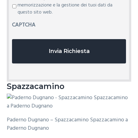
r
memorizzazione e la gestione dei tuoi dati da
i
questo sito web.
v
CAPTCHA
a
c
y
*
Spazzacamino
Paderno Dugnano – Spazzacamino Spazzacamino a
Paderno Dugnano