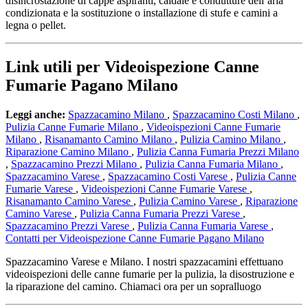
disincrostazione di cappe aspiranti, caldaie e condutture dell’aria
condizionata e la sostituzione o installazione di stufe e camini a
legna o pellet.
Link utili per Videoispezione Canne
Fumarie Pagano Milano
Leggi anche:
Spazzacamino Milano
,
Spazzacamino Costi Milano
,
Pulizia Canne Fumarie Milano
,
Videoispezioni Canne Fumarie
Milano
,
Risanamanto Camino Milano
,
Pulizia Camino Milano
,
Riparazione Camino Milano
,
Pulizia Canna Fumaria Prezzi Milano
,
Spazzacamino Prezzi Milano
,
Pulizia Canna Fumaria Milano
,
Spazzacamino Varese
,
Spazzacamino Costi Varese
,
Pulizia Canne
Fumarie Varese
,
Videoispezioni Canne Fumarie Varese
,
Risanamanto Camino Varese
,
Pulizia Camino Varese
,
Riparazione
Camino Varese
,
Pulizia Canna Fumaria Prezzi Varese
,
Spazzacamino Prezzi Varese
,
Pulizia Canna Fumaria Varese
,
Contatti per Videoispezione Canne Fumarie Pagano Milano
Spazzacamino Varese e Milano. I nostri spazzacamini effettuano
videoispezioni delle canne fumarie per la pulizia, la disostruzione e
la riparazione del camino. Chiamaci ora per un sopralluogo