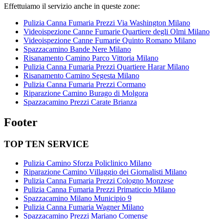
Effettuiamo il servizio anche in queste zone:
Pulizia Canna Fumaria Prezzi Via Washington Milano
Videoispezione Canne Fumarie Quartiere degli Olmi Milano
Videoispezione Canne Fumarie Quinto Romano Milano
Spazzacamino Bande Nere Milano
Risanamento Camino Parco Vittoria Milano
Pulizia Canna Fumaria Prezzi Quartiere Harar Milano
Risanamento Camino Segesta Milano
Pulizia Canna Fumaria Prezzi Cormano
Riparazione Camino Burago di Molgora
Spazzacamino Prezzi Carate Brianza
Footer
TOP TEN SERVICE
Pulizia Camino Sforza Policlinico Milano
Riparazione Camino Villaggio dei Giornalisti Milano
Pulizia Canna Fumaria Prezzi Cologno Monzese
Pulizia Canna Fumaria Prezzi Primaticcio Milano
Spazzacamino Milano Municipio 9
Pulizia Canna Fumaria Wagner Milano
Spazzacamino Prezzi Mariano Comense