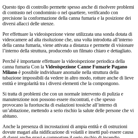
Questo tipo di controllo permette spesso anche di risolvere problemi
di contrasto nel condominio o nel quartiere, verificando con
precisione la conformazione della canna fumaria e la posizione dei
diversi allacci delle utenze.
Per effettuare la videoispezione viene utilizzata una sonda dotata di
videocamere ad alta risoluzione che, una volta introdotta all’interno
della canna fumaria, viene attivata a distanza e permette di visionare
l’interno della struttura, producendo un filmato chiaro e dettagliato.
Perché è importante effettuare la videoispezione periodica della
canna fumaria Con la
Videoispezione Canne Fumarie Pagano
Milano
è possibile individuare anomalie nella struttura della
tubazione impossibili da vedere in altro modo, rotture anche di lieve
entità e irregolarità tra i diversi elementi che la compongono.
Si tratta di problemi che con un normale intervento di pulizia e
manutenzione non possono essere riscontrati, e che spesso
provocano la fuoriuscita di esalazioni tossiche all’interno di
un’abitazione, mettendo a serio rischio la salute delle persone che vi
abitano.
Anche la presenza di incrostazioni di ampia entità e di ostruzioni
dovute magari alla nidificazione di volatili e insetti può essere causa
di danni anche gravi e comportare il serio rischio di incendio.