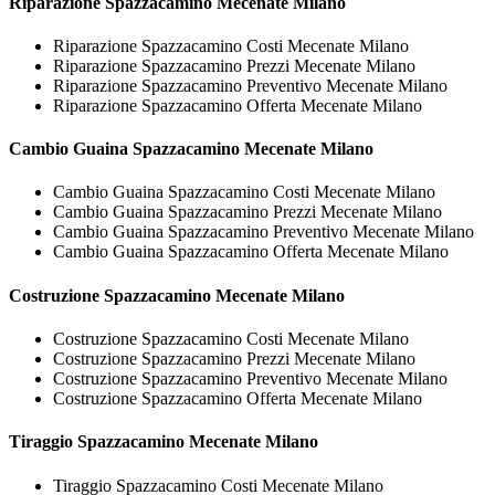
Riparazione
Spazzacamino Mecenate Milano
Riparazione Spazzacamino Costi Mecenate Milano
Riparazione Spazzacamino Prezzi Mecenate Milano
Riparazione Spazzacamino Preventivo Mecenate Milano
Riparazione Spazzacamino Offerta Mecenate Milano
Cambio Guaina
Spazzacamino Mecenate Milano
Cambio Guaina Spazzacamino Costi Mecenate Milano
Cambio Guaina Spazzacamino Prezzi Mecenate Milano
Cambio Guaina Spazzacamino Preventivo Mecenate Milano
Cambio Guaina Spazzacamino Offerta Mecenate Milano
Costruzione
Spazzacamino Mecenate Milano
Costruzione Spazzacamino Costi Mecenate Milano
Costruzione Spazzacamino Prezzi Mecenate Milano
Costruzione Spazzacamino Preventivo Mecenate Milano
Costruzione Spazzacamino Offerta Mecenate Milano
Tiraggio
Spazzacamino Mecenate Milano
Tiraggio Spazzacamino Costi Mecenate Milano