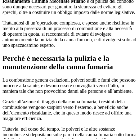
Risanamento Camino Mecenate Milano
e di pulizia del condotto
sono dunque necessari per garantire la sicurezza ed evitare gli
sprechi, oltre a costituire un obbligo imposto dalle norme legislative.
Trattandosi di un’operazione complessa, e spesso anche rischiosa in
merito alla presenza di un processo di combustione e alla necessità
di operare in quota, si raccomanda di evitare di svolgere
autonomamente la pulizia della canna fumaria, e di rivolgersi solo ad
uno spazzacamino esperto.
Perché è necessaria la pulizia e la
manutenzione della canna fumaria
La combustione genera esalazioni, polveri sottili e fumi che possono
nuocere alla salute, e devono essere convogliati verso l’alto, in
maniera tale che non provochino danni alle persone e all’ambiente.
Grazie all’azione di tiraggio della canna fumaria, i residui della
combustione vengono sospinti verso l’esterno, a beneficio anche
dell’elemento riscaldante, che in questo modo riesce ad offrire una
maggiore efficienza.
Tuttavia, nel corso del tempo, le polveri e le altre sostanze
incombuste si depositano sulle pareti della canna fumaria sotto forma