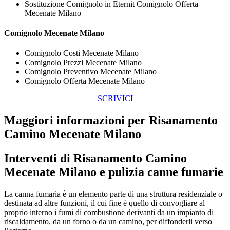
Sostituzione Comignolo in Eternit Comignolo Offerta
Mecenate Milano
Comignolo Mecenate Milano
Comignolo Costi Mecenate Milano
Comignolo Prezzi Mecenate Milano
Comignolo Preventivo Mecenate Milano
Comignolo Offerta Mecenate Milano
SCRIVICI
Maggiori informazioni per Risanamento
Camino Mecenate Milano
Interventi di
Risanamento Camino
Mecenate Milano
e pulizia canne fumarie
La canna fumaria è un elemento parte di una struttura residenziale o
destinata ad altre funzioni, il cui fine è quello di convogliare al
proprio interno i fumi di combustione derivanti da un impianto di
riscaldamento, da un forno o da un camino, per diffonderli verso