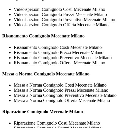
Videoispezioni Comignolo Costi Mecenate Milano
Videoispezioni Comignolo Prezzi Mecenate Milano
Videoispezioni Comignolo Preventivo Mecenate Milano
Videoispezioni Comignolo Offerta Mecenate Milano
Risanamento
Comignolo Mecenate Milano
Risanamento Comignolo Costi Mecenate Milano
Risanamento Comignolo Prezzi Mecenate Milano
Risanamento Comignolo Preventivo Mecenate Milano
Risanamento Comignolo Offerta Mecenate Milano
Messa a Norma
Comignolo Mecenate Milano
Messa a Norma Comignolo Costi Mecenate Milano
Messa a Norma Comignolo Prezzi Mecenate Milano
Messa a Norma Comignolo Preventivo Mecenate Milano
Messa a Norma Comignolo Offerta Mecenate Milano
Riparazione
Comignolo Mecenate Milano
Riparazione Comignolo Costi Mecenate Milano