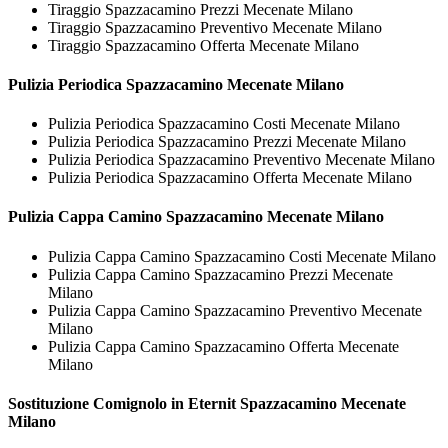
Tiraggio Spazzacamino Prezzi Mecenate Milano
Tiraggio Spazzacamino Preventivo Mecenate Milano
Tiraggio Spazzacamino Offerta Mecenate Milano
Pulizia Periodica
Spazzacamino Mecenate Milano
Pulizia Periodica Spazzacamino Costi Mecenate Milano
Pulizia Periodica Spazzacamino Prezzi Mecenate Milano
Pulizia Periodica Spazzacamino Preventivo Mecenate Milano
Pulizia Periodica Spazzacamino Offerta Mecenate Milano
Pulizia Cappa Camino
Spazzacamino Mecenate Milano
Pulizia Cappa Camino Spazzacamino Costi Mecenate Milano
Pulizia Cappa Camino Spazzacamino Prezzi Mecenate
Milano
Pulizia Cappa Camino Spazzacamino Preventivo Mecenate
Milano
Pulizia Cappa Camino Spazzacamino Offerta Mecenate
Milano
Sostituzione Comignolo in Eternit
Spazzacamino Mecenate
Milano