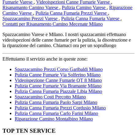
Fumarie Varese
,
Videoispezioni Canne Fumarie Varese
,
Risanamanto Camino Varese
,
Pulizia Camino Varese
,
Riparazione
Camino Varese
,
Pulizia Canna Fumaria Prezzi Varese
,
Spazzacamino Prezzi Varese
,
Pulizia Canna Fumaria Varese
,
Contatti per Risanamento Camino Mecenate Milano
Spazzacamino Varese e Milano. I nostri spazzacamini effettuano
videoispezioni delle canne fumarie per la pulizia, la disostruzione e
la riparazione del camino. Chiamaci ora per un sopralluogo
Effettuiamo il servizio anche in queste zone:
Spazzacamino Prezzi Corso Garibaldi Milano
Pulizia Canne Fumarie Via Solferino Milano
Videoispezione Canne Fumarie QT 8 Milano
Pulizia Canne Fumarie Via Bramante Milano
Pulizia Canna Fumaria Piazzale Libia Milano
Spazzacamino Costi Precotto Milano
Pulizia Canna Fumaria Paolo Sarpi Milano
Pulizia Canna Fumaria Prezzi Cordusio Milano
Pulizia Canna Fumaria Carlo Farini Milano
Riparazione Camino Montalbino Milano
Footer
TOP TEN SERVICE