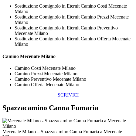
Sostituzione Comignolo in Eternit Camino Costi Mecenate
Milano
Sostituzione Comignolo in Eternit Camino Prezzi Mecenate
Milano
Sostituzione Comignolo in Eternit Camino Preventivo
Mecenate Milano
Sostituzione Comignolo in Eternit Camino Offerta Mecenate
Milano
Camino Mecenate Milano
Camino Costi Mecenate Milano
Camino Prezzi Mecenate Milano
Camino Preventivo Mecenate Milano
Camino Offerta Mecenate Milano
SCRIVICI
Spazzacamino Canna Fumaria
Mecenate Milano – Spazzacamino Canna Fumaria a Mecenate