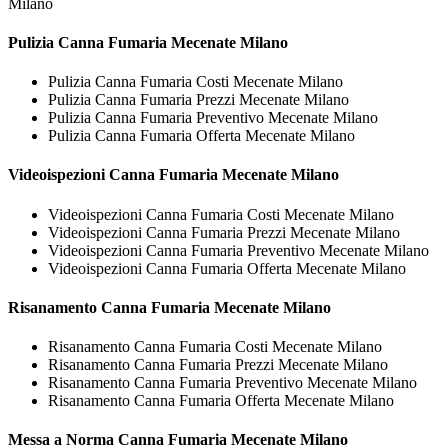
Milano
Pulizia
Canna Fumaria Mecenate Milano
Pulizia Canna Fumaria Costi Mecenate Milano
Pulizia Canna Fumaria Prezzi Mecenate Milano
Pulizia Canna Fumaria Preventivo Mecenate Milano
Pulizia Canna Fumaria Offerta Mecenate Milano
Videoispezioni
Canna Fumaria Mecenate Milano
Videoispezioni Canna Fumaria Costi Mecenate Milano
Videoispezioni Canna Fumaria Prezzi Mecenate Milano
Videoispezioni Canna Fumaria Preventivo Mecenate Milano
Videoispezioni Canna Fumaria Offerta Mecenate Milano
Risanamento
Canna Fumaria Mecenate Milano
Risanamento Canna Fumaria Costi Mecenate Milano
Risanamento Canna Fumaria Prezzi Mecenate Milano
Risanamento Canna Fumaria Preventivo Mecenate Milano
Risanamento Canna Fumaria Offerta Mecenate Milano
Messa a Norma
Canna Fumaria Mecenate Milano