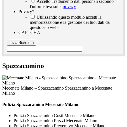
Accetto Trattamento dati personali secondo
l'informativa sulla
privacy
Privacy
*
Utilizzando questo modulo accetti la
memorizzazione e la gestione dei tuoi dati da
questo sito web.
CAPTCHA
Spazzacamino
Mecenate Milano – Spazzacamino Spazzacamino a Mecenate
Milano
Pulizia
Spazzacamino Mecenate Milano
Pulizia Spazzacamino Costi Mecenate Milano
Pulizia Spazzacamino Prezzi Mecenate Milano
Pulizia Spazzacamino Preventivo Mecenate Milano