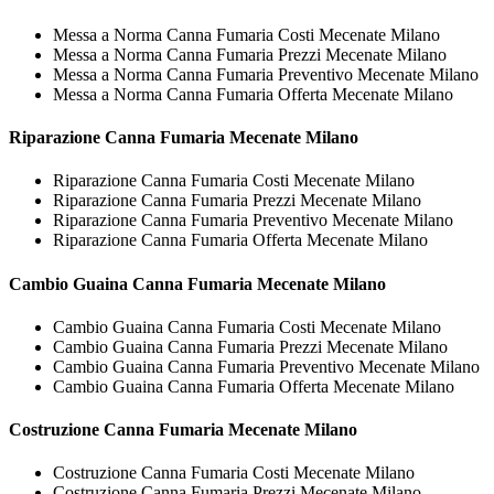
Messa a Norma Canna Fumaria Costi Mecenate Milano
Messa a Norma Canna Fumaria Prezzi Mecenate Milano
Messa a Norma Canna Fumaria Preventivo Mecenate Milano
Messa a Norma Canna Fumaria Offerta Mecenate Milano
Riparazione
Canna Fumaria Mecenate Milano
Riparazione Canna Fumaria Costi Mecenate Milano
Riparazione Canna Fumaria Prezzi Mecenate Milano
Riparazione Canna Fumaria Preventivo Mecenate Milano
Riparazione Canna Fumaria Offerta Mecenate Milano
Cambio Guaina
Canna Fumaria Mecenate Milano
Cambio Guaina Canna Fumaria Costi Mecenate Milano
Cambio Guaina Canna Fumaria Prezzi Mecenate Milano
Cambio Guaina Canna Fumaria Preventivo Mecenate Milano
Cambio Guaina Canna Fumaria Offerta Mecenate Milano
Costruzione
Canna Fumaria Mecenate Milano
Costruzione Canna Fumaria Costi Mecenate Milano
Costruzione Canna Fumaria Prezzi Mecenate Milano