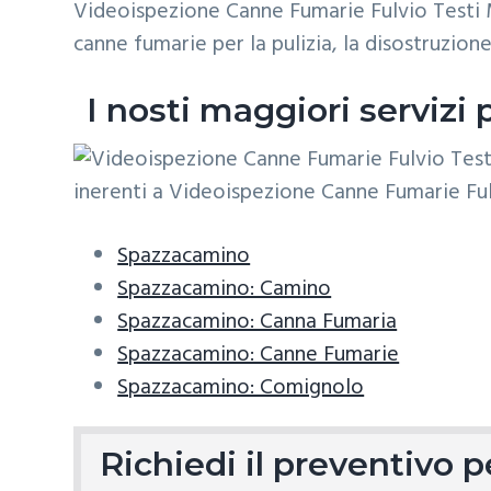
ora
Videoispezione Canne Fumarie Fulvio Testi M
z
o
i
per
un
canne fumarie per la pulizia, la disostruzio
i
p
n
sopralluogo.
o
r
a
I nosti maggiori serviz
n
i
e
n
p
c
r
i
i
p
Spazzacamino
m
a
Spazzacamino: Camino
a
l
Spazzacamino: Canna Fumaria
r
e
Spazzacamino: Canne Fumarie
i
Spazzacamino: Comignolo
a
Richiedi il preventivo 