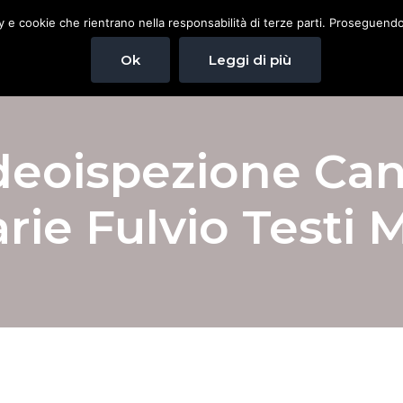
cy e cookie che rientrano nella responsabilità di terze parti. Proseguendo 
Home
Spazzacamino
Pulizia canna fuma
Ok
Leggi di più
deoispezione Ca
ie Fulvio Testi 