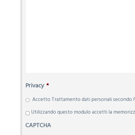
Privacy
*
Accetto Trattamento dati personali secondo l'
P
Utilizzando questo modulo accetti la memorizza
r
CAPTCHA
i