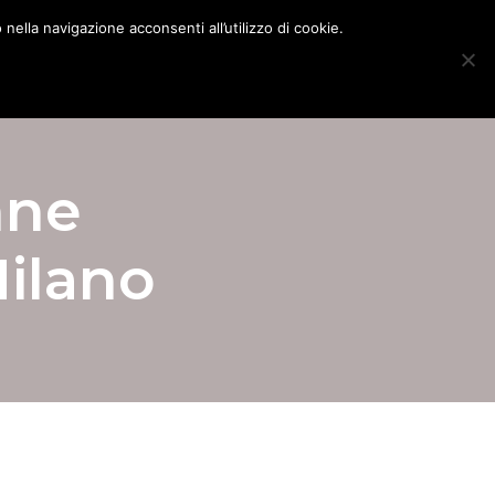
nella navigazione acconsenti all’utilizzo di cookie.
ria Milano
Blog
Mappa del Sito
Contatti
nne
Milano