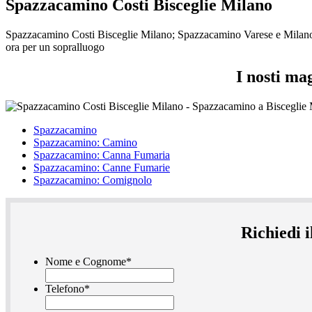
Spazzacamino Costi Bisceglie Milano
Spazzacamino Costi Bisceglie Milano; Spazzacamino Varese e Milano. I 
ora per un sopralluogo
I nosti ma
Spazzacamino
Spazzacamino: Camino
Spazzacamino: Canna Fumaria
Spazzacamino: Canne Fumarie
Spazzacamino: Comignolo
Richiedi 
Nome e Cognome
*
Telefono
*