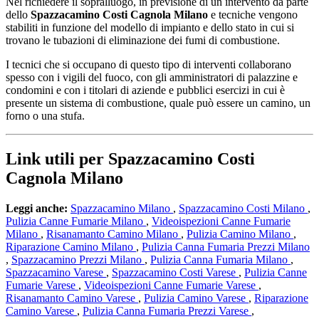
Nel richiedere il sopralluogo, in previsione di un intervento da parte
dello
Spazzacamino Costi Cagnola Milano
e tecniche vengono
stabiliti in funzione del modello di impianto e dello stato in cui si
trovano le tubazioni di eliminazione dei fumi di combustione.
I tecnici che si occupano di questo tipo di interventi collaborano
spesso con i vigili del fuoco, con gli amministratori di palazzine e
condomini e con i titolari di aziende e pubblici esercizi in cui è
presente un sistema di combustione, quale può essere un camino, un
forno o una stufa.
Link utili per Spazzacamino Costi
Cagnola Milano
Leggi anche:
Spazzacamino Milano
,
Spazzacamino Costi Milano
,
Pulizia Canne Fumarie Milano
,
Videoispezioni Canne Fumarie
Milano
,
Risanamanto Camino Milano
,
Pulizia Camino Milano
,
Riparazione Camino Milano
,
Pulizia Canna Fumaria Prezzi Milano
,
Spazzacamino Prezzi Milano
,
Pulizia Canna Fumaria Milano
,
Spazzacamino Varese
,
Spazzacamino Costi Varese
,
Pulizia Canne
Fumarie Varese
,
Videoispezioni Canne Fumarie Varese
,
Risanamanto Camino Varese
,
Pulizia Camino Varese
,
Riparazione
Camino Varese
,
Pulizia Canna Fumaria Prezzi Varese
,