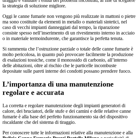
tiraggio e valutare l’entità dei problemi riscontrati, al fine di scegliere
la strategia di soluzione migliore.
Oggi le canne fumarie non vengono più realizzate in mattoni o pietre
ma sono costituite da elementi in metallo o materiali sintetici, nel
caso di vecchi impianti danneggiati dal tempo, la riparazione
consiste spesso nell’inserimento di un rivestimento interno in acciaio
o in materiale termoindurente, che garantisce la perfetta tenuta.
Si rammenta che l’ostruzione parziale o totale delle canne fumarie è
molto pericolosa, in quanto può provocare facilmente la produzione
di esalazioni tossiche, come il monossido di carbonio, all’interno
delle abitazioni, oltre al rischio che le particelle incombuste
depositate sulle pareti interne dei condotti possano prendere fuoco.
L’importanza di una manutenzione
regolare e accurata
La corretta e regolare manutenzione degli impianti generatori di
calore, dei bruciatori, delle stufe e dei camini e delle relative canne
fumarie è alla base del perfetto funzionamento sia del dispositivo
riscaldante che del sistema di tiraggio.
Per conoscere tutte le informazioni relative alla manutenzione e alla