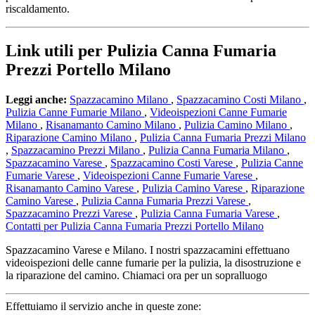
riscaldamento.
Link utili per Pulizia Canna Fumaria
Prezzi Portello Milano
Leggi anche:
Spazzacamino Milano
,
Spazzacamino Costi Milano
,
Pulizia Canne Fumarie Milano
,
Videoispezioni Canne Fumarie
Milano
,
Risanamanto Camino Milano
,
Pulizia Camino Milano
,
Riparazione Camino Milano
,
Pulizia Canna Fumaria Prezzi Milano
,
Spazzacamino Prezzi Milano
,
Pulizia Canna Fumaria Milano
,
Spazzacamino Varese
,
Spazzacamino Costi Varese
,
Pulizia Canne
Fumarie Varese
,
Videoispezioni Canne Fumarie Varese
,
Risanamanto Camino Varese
,
Pulizia Camino Varese
,
Riparazione
Camino Varese
,
Pulizia Canna Fumaria Prezzi Varese
,
Spazzacamino Prezzi Varese
,
Pulizia Canna Fumaria Varese
,
Contatti per Pulizia Canna Fumaria Prezzi Portello Milano
Spazzacamino Varese e Milano. I nostri spazzacamini effettuano
videoispezioni delle canne fumarie per la pulizia, la disostruzione e
la riparazione del camino. Chiamaci ora per un sopralluogo
Effettuiamo il servizio anche in queste zone: