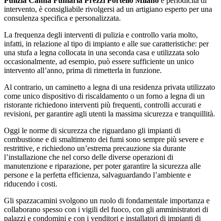
Pulizia Canna Fumaria Prezzi Portello Milano
e periodicità di
intervento, è consigliabile rivolgersi ad un artigiano esperto per una
consulenza specifica e personalizzata.
La frequenza degli interventi di pulizia e controllo varia molto,
infatti, in relazione al tipo di impianto e alle sue caratteristiche: per
una stufa a legna collocata in una seconda casa e utilizzata solo
occasionalmente, ad esempio, può essere sufficiente un unico
intervento all’anno, prima di rimetterla in funzione.
Al contrario, un caminetto a legna di una residenza privata utilizzato
come unico dispositivo di riscaldamento o un forno a legna di un
ristorante richiedono interventi più frequenti, controlli accurati e
revisioni, per garantire agli utenti la massima sicurezza e tranquillità.
Oggi le norme di sicurezza che riguardano gli impianti di
combustione e di smaltimento dei fumi sono sempre più severe e
restrittive, e richiedono un’estrema precauzione sia durante
l’installazione che nel corso delle diverse operazioni di
manutenzione e riparazione, per poter garantire la sicurezza alle
persone e la perfetta efficienza, salvaguardando l’ambiente e
riducendo i costi.
Gli spazzacamini svolgono un ruolo di fondamentale importanza e
collaborano spesso con i vigili del fuoco, con gli amministratori di
palazzi e condomini e con i venditori e installatori di impianti di