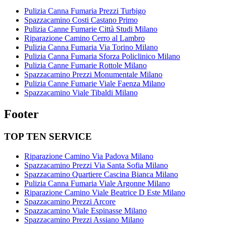
Pulizia Canna Fumaria Prezzi Turbigo
Spazzacamino Costi Castano Primo
Pulizia Canne Fumarie Città Studi Milano
Riparazione Camino Cerro al Lambro
Pulizia Canna Fumaria Via Torino Milano
Pulizia Canna Fumaria Sforza Policlinico Milano
Pulizia Canne Fumarie Rottole Milano
Spazzacamino Prezzi Monumentale Milano
Pulizia Canne Fumarie Viale Faenza Milano
Spazzacamino Viale Tibaldi Milano
Footer
TOP TEN SERVICE
Riparazione Camino Via Padova Milano
Spazzacamino Prezzi Via Santa Sofia Milano
Spazzacamino Quartiere Cascina Bianca Milano
Pulizia Canna Fumaria Viale Argonne Milano
Riparazione Camino Viale Beatrice D Este Milano
Spazzacamino Prezzi Arcore
Spazzacamino Viale Espinasse Milano
Spazzacamino Prezzi Assiano Milano