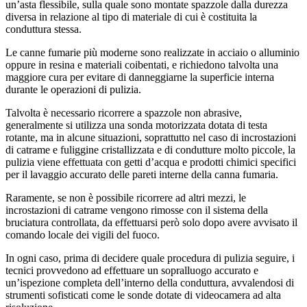
un’asta flessibile, sulla quale sono montate spazzole dalla durezza
diversa in relazione al tipo di materiale di cui è costituita la
conduttura stessa.
Le canne fumarie più moderne sono realizzate in acciaio o alluminio
oppure in resina e materiali coibentati, e richiedono talvolta una
maggiore cura per evitare di danneggiarne la superficie interna
durante le operazioni di pulizia.
Talvolta è necessario ricorrere a spazzole non abrasive,
generalmente si utilizza una sonda motorizzata dotata di testa
rotante, ma in alcune situazioni, soprattutto nel caso di incrostazioni
di catrame e fuliggine cristallizzata e di condutture molto piccole, la
pulizia viene effettuata con getti d’acqua e prodotti chimici specifici
per il lavaggio accurato delle pareti interne della canna fumaria.
Raramente, se non è possibile ricorrere ad altri mezzi, le
incrostazioni di catrame vengono rimosse con il sistema della
bruciatura controllata, da effettuarsi però solo dopo avere avvisato il
comando locale dei vigili del fuoco.
In ogni caso, prima di decidere quale procedura di pulizia seguire, i
tecnici provvedono ad effettuare un sopralluogo accurato e
un’ispezione completa dell’interno della conduttura, avvalendosi di
strumenti sofisticati come le sonde dotate di videocamera ad alta