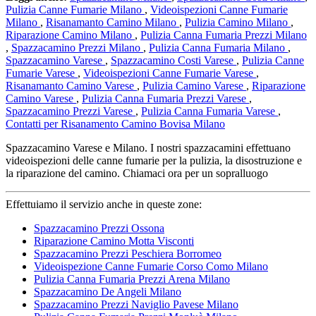
Pulizia Canne Fumarie Milano
,
Videoispezioni Canne Fumarie
Milano
,
Risanamanto Camino Milano
,
Pulizia Camino Milano
,
Riparazione Camino Milano
,
Pulizia Canna Fumaria Prezzi Milano
,
Spazzacamino Prezzi Milano
,
Pulizia Canna Fumaria Milano
,
Spazzacamino Varese
,
Spazzacamino Costi Varese
,
Pulizia Canne
Fumarie Varese
,
Videoispezioni Canne Fumarie Varese
,
Risanamanto Camino Varese
,
Pulizia Camino Varese
,
Riparazione
Camino Varese
,
Pulizia Canna Fumaria Prezzi Varese
,
Spazzacamino Prezzi Varese
,
Pulizia Canna Fumaria Varese
,
Contatti per Risanamento Camino Bovisa Milano
Spazzacamino Varese e Milano. I nostri spazzacamini effettuano
videoispezioni delle canne fumarie per la pulizia, la disostruzione e
la riparazione del camino. Chiamaci ora per un sopralluogo
Effettuiamo il servizio anche in queste zone:
Spazzacamino Prezzi Ossona
Riparazione Camino Motta Visconti
Spazzacamino Prezzi Peschiera Borromeo
Videoispezione Canne Fumarie Corso Como Milano
Pulizia Canna Fumaria Prezzi Arena Milano
Spazzacamino De Angeli Milano
Spazzacamino Prezzi Naviglio Pavese Milano