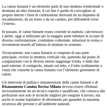
La canna fumaria è un elemento parte di una struttura residenziale o
destinata ad altre funzioni, il cui fine è quello di convogliare al
proprio interno i fumi di combustione derivanti da un impianto di
riscaldamento, da un forno o da un camino, per diffonderli verso
l’esterno.
In passato, le canne fumarie erano costruite in mattoni, calcestruzzo
e pietre, oggi si utilizzano per la maggior parte tubature in acciaio di
diversa conformazione, condutture coibentate, tubazioni in resina o
rivestimenti inseriti all’interno di strutture in cemento.
Tecnicamente, una canna fumaria si compone di una parte
principale, ovvero la struttura verticale che, partendo dal punto di
congiunzione con le diverse utenze raggiunge il tetto, e dalle due
parti estreme: il comignolo, situato sul tetto, e il tubo (solitamente a
vista) che connette la canna fumaria con l’elemento generatore di
calore.
Gli interventi di pulizia e manutenzione delle canne fumarie e di
Risanamento Camino Bovisa Milano
devono essere effettuati
necessariamente da un tecnico esperto e qualificato, che conosca alla
perfezione non solo le tecniche migliori per eseguire il lavoro, ma
anche le norme legislative di riferimento per garantire la massima
sicurezza alle persone e all’ambiente naturale.