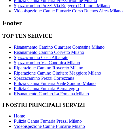
Pulizia Canna Fumaria Prezzi Monluè Milano
Spazzacamino Prezzi Via Ruggero Di Lauria Milano
Videoispezione Canne Fumarie Corso Buenos Aires Milano
Footer
TOP TEN SERVICE
Risanamento Camino Quartiere Comasina Milano
Risanamento Camino Corvetto Milano
Spazzacamino Costi Albairate
Spazzacamino Via Canonica Milano
Riparazione Camino Rovereto Milano
Riparazione Camino Cimitero Maggiore Milano
Spazzacamino Prezzi Correzzana
Pulizia Canna Fumaria Viale Sondrio Milano
Pulizia Canna Fumaria Bernareggio
Risanamento Camino La Fontana Milano
I NOSTRI PRINCIPALI SERVIZI
Home
Pulizia Canna Fumaria Prezzi Milano
Videoispezione Canne Fumarie Milano