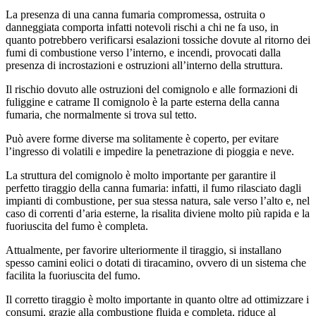
La presenza di una canna fumaria compromessa, ostruita o
danneggiata comporta infatti notevoli rischi a chi ne fa uso, in
quanto potrebbero verificarsi esalazioni tossiche dovute al ritorno dei
fumi di combustione verso l’interno, e incendi, provocati dalla
presenza di incrostazioni e ostruzioni all’interno della struttura.
Il rischio dovuto alle ostruzioni del comignolo e alle formazioni di
fuliggine e catrame Il comignolo è la parte esterna della canna
fumaria, che normalmente si trova sul tetto.
Può avere forme diverse ma solitamente è coperto, per evitare
l’ingresso di volatili e impedire la penetrazione di pioggia e neve.
La struttura del comignolo è molto importante per garantire il
perfetto tiraggio della canna fumaria: infatti, il fumo rilasciato dagli
impianti di combustione, per sua stessa natura, sale verso l’alto e, nel
caso di correnti d’aria esterne, la risalita diviene molto più rapida e la
fuoriuscita del fumo è completa.
Attualmente, per favorire ulteriormente il tiraggio, si installano
spesso camini eolici o dotati di tiracamino, ovvero di un sistema che
facilita la fuoriuscita del fumo.
Il corretto tiraggio è molto importante in quanto oltre ad ottimizzare i
consumi, grazie alla combustione fluida e completa, riduce al