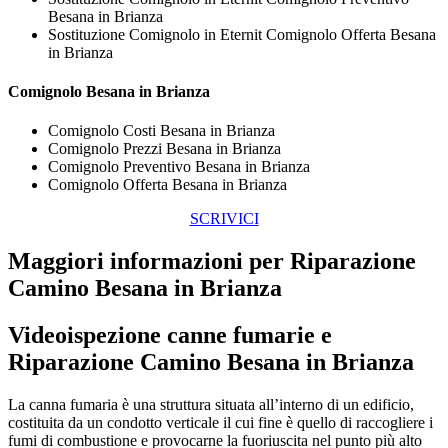
Besana in Brianza
Sostituzione Comignolo in Eternit Comignolo Offerta Besana
in Brianza
Comignolo Besana in Brianza
Comignolo Costi Besana in Brianza
Comignolo Prezzi Besana in Brianza
Comignolo Preventivo Besana in Brianza
Comignolo Offerta Besana in Brianza
SCRIVICI
Maggiori informazioni per Riparazione
Camino Besana in Brianza
Videoispezione canne fumarie e
Riparazione Camino Besana in Brianza
La canna fumaria è una struttura situata all’interno di un edificio,
costituita da un condotto verticale il cui fine è quello di raccogliere i
fumi di combustione e provocarne la fuoriuscita nel punto più alto