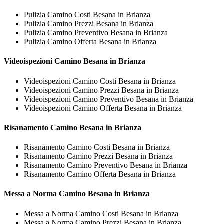
Pulizia Camino Costi Besana in Brianza
Pulizia Camino Prezzi Besana in Brianza
Pulizia Camino Preventivo Besana in Brianza
Pulizia Camino Offerta Besana in Brianza
Videoispezioni
Camino Besana in Brianza
Videoispezioni Camino Costi Besana in Brianza
Videoispezioni Camino Prezzi Besana in Brianza
Videoispezioni Camino Preventivo Besana in Brianza
Videoispezioni Camino Offerta Besana in Brianza
Risanamento
Camino Besana in Brianza
Risanamento Camino Costi Besana in Brianza
Risanamento Camino Prezzi Besana in Brianza
Risanamento Camino Preventivo Besana in Brianza
Risanamento Camino Offerta Besana in Brianza
Messa a Norma
Camino Besana in Brianza
Messa a Norma Camino Costi Besana in Brianza
Messa a Norma Camino Prezzi Besana in Brianza