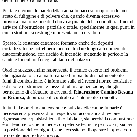
dei fumi nella canna fumaria.
Per tale ragione, le pareti della canna fumaria si ricoprono di uno
strato di fuliggine e di polvere che, quando diventa eccessivo,
provoca una riduzione della forza aspirante della conduttura, fino ad
arrivare all’ostruzione, parziale o totale, specialmente in quei punti in
cui la struttura si restringe o presenta una curvatura.
Spesso, le sostanze catramose formano anche dei depositi
cristallizzati che potrebbero facilmente dare luogo a fenomeni di
autocombustione, con rischio di incendio, mettendo in pericolo la
salute e l’incolumità degli abitanti del palazzo.
Oggi lo spazzacamino rappresenta il tecnico esperto nei problemi
che riguardano la canna fumaria e l’impianto di smaltimento dei
fumi di combustione, è informato sulle più recenti norme legislative
e dispone di strumenti e mezzi di ultima generazione, che gli
permettono di effettuare interventi di
Riparazione Camino Besana
in Brianza
, di pulizia e di controllo all’interno dei condotti.
In tutti i lavori di manutenzione e pulizia delle canne fumarie è
necessaria la presenza di un esperto: si raccomanda di evitare
rigorosamente qualsiasi tentativo fai da te, sia perché la combustione
è un fenomeno che richiede competenze tecniche particolari, sia per
la posizione dei comignoli, che necessitano di operare in quota con
le dovute misure di sicurezza.