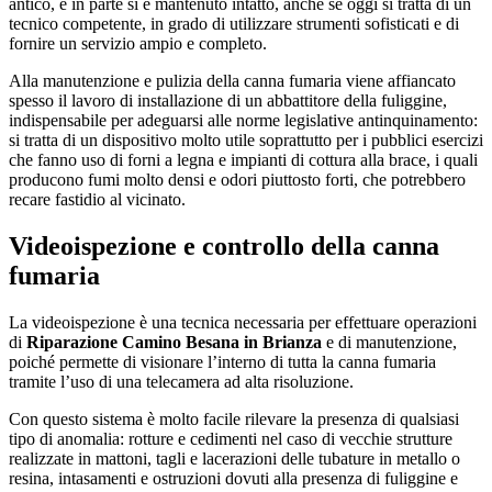
antico, e in parte si è mantenuto intatto, anche se oggi si tratta di un
tecnico competente, in grado di utilizzare strumenti sofisticati e di
fornire un servizio ampio e completo.
Alla manutenzione e pulizia della canna fumaria viene affiancato
spesso il lavoro di installazione di un abbattitore della fuliggine,
indispensabile per adeguarsi alle norme legislative antinquinamento:
si tratta di un dispositivo molto utile soprattutto per i pubblici esercizi
che fanno uso di forni a legna e impianti di cottura alla brace, i quali
producono fumi molto densi e odori piuttosto forti, che potrebbero
recare fastidio al vicinato.
Videoispezione e controllo della canna
fumaria
La videoispezione è una tecnica necessaria per effettuare operazioni
di
Riparazione Camino Besana in Brianza
e di manutenzione,
poiché permette di visionare l’interno di tutta la canna fumaria
tramite l’uso di una telecamera ad alta risoluzione.
Con questo sistema è molto facile rilevare la presenza di qualsiasi
tipo di anomalia: rotture e cedimenti nel caso di vecchie strutture
realizzate in mattoni, tagli e lacerazioni delle tubature in metallo o
resina, intasamenti e ostruzioni dovuti alla presenza di fuliggine e