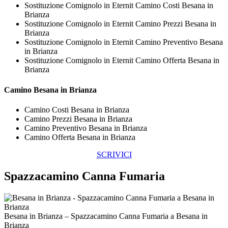
Sostituzione Comignolo in Eternit Camino Costi Besana in
Brianza
Sostituzione Comignolo in Eternit Camino Prezzi Besana in
Brianza
Sostituzione Comignolo in Eternit Camino Preventivo Besana
in Brianza
Sostituzione Comignolo in Eternit Camino Offerta Besana in
Brianza
Camino Besana in Brianza
Camino Costi Besana in Brianza
Camino Prezzi Besana in Brianza
Camino Preventivo Besana in Brianza
Camino Offerta Besana in Brianza
SCRIVICI
Spazzacamino Canna Fumaria
Besana in Brianza – Spazzacamino Canna Fumaria a Besana in
Brianza