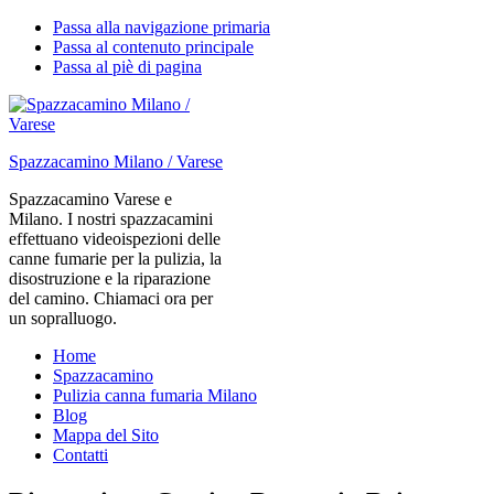
Passa alla navigazione primaria
Passa al contenuto principale
Passa al piè di pagina
Spazzacamino Milano / Varese
Spazzacamino Varese e
Milano. I nostri spazzacamini
effettuano videoispezioni delle
canne fumarie per la pulizia, la
disostruzione e la riparazione
del camino. Chiamaci ora per
un sopralluogo.
Home
Spazzacamino
Pulizia canna fumaria Milano
Blog
Mappa del Sito
Contatti