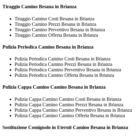
Tiraggio
Camino Besana in Brianza
Tiraggio Camino Costi Besana in Brianza
Tiraggio Camino Prezzi Besana in Brianza
Tiraggio Camino Preventivo Besana in Brianza
Tiraggio Camino Offerta Besana in Brianza
Pulizia Periodica
Camino Besana in Brianza
Pulizia Periodica Camino Costi Besana in Brianza
Pulizia Periodica Camino Prezzi Besana in Brianza
Pulizia Periodica Camino Preventivo Besana in Brianza
Pulizia Periodica Camino Offerta Besana in Brianza
Pulizia Cappa Camino
Camino Besana in Brianza
Pulizia Cappa Camino Camino Costi Besana in Brianza
Pulizia Cappa Camino Camino Prezzi Besana in Brianza
Pulizia Cappa Camino Camino Preventivo Besana in Brianza
Pulizia Cappa Camino Camino Offerta Besana in Brianza
Sostituzione Comignolo in Eternit
Camino Besana in Brianza