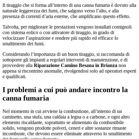
Il tiraggio che si forma all’interno di una canna fumaria è dovuto alla
naturale leggerezza dei fumi, che salgono verso l’alto, e alla
presenza di correnti d’aria esterne, che amplificano questo effetto.
Talvolta, per migliorare le prestazioni vengono installati comignoli
con sistema eolico o con attivatore di tiraggio, in grado di
velocizzare l’aspirazione e rendere più rapido ed efficace lo
smaltimento dei fumi.
Considerando l’importanza di un buon tiraggio, si raccomanda di
sottoporre gli impianti a regolari interventi di manutenzione, e di
provvedere alla
Riparazione Camino Besana in Brianza
non
appena si riscontrino anomalie, rivolgendosi solo ad operatori esperti
e qualificati.
I problemi a cui può andare incontro la
canna fumaria
Nel momento in cui avviene la combustione, all’interno di un
caminetto, una stufa, una caldaia a legna o a carbone, e ogni altro
elemento riscaldante, soprattutto se alimentato da combustibile
solido, vengono prodotte polveri, ceneri e altre sostanze rimaste
incombuste, che devono essere eliminate attraverso lo smaltimento