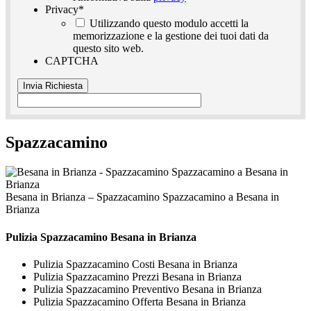
Privacy
*
Utilizzando questo modulo accetti la
memorizzazione e la gestione dei tuoi dati da
questo sito web.
CAPTCHA
Spazzacamino
Besana in Brianza – Spazzacamino Spazzacamino a Besana in
Brianza
Pulizia
Spazzacamino Besana in Brianza
Pulizia Spazzacamino Costi Besana in Brianza
Pulizia Spazzacamino Prezzi Besana in Brianza
Pulizia Spazzacamino Preventivo Besana in Brianza
Pulizia Spazzacamino Offerta Besana in Brianza