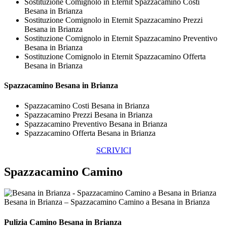
Sostituzione Comignolo in Eternit Spazzacamino Costi
Besana in Brianza
Sostituzione Comignolo in Eternit Spazzacamino Prezzi
Besana in Brianza
Sostituzione Comignolo in Eternit Spazzacamino Preventivo
Besana in Brianza
Sostituzione Comignolo in Eternit Spazzacamino Offerta
Besana in Brianza
Spazzacamino Besana in Brianza
Spazzacamino Costi Besana in Brianza
Spazzacamino Prezzi Besana in Brianza
Spazzacamino Preventivo Besana in Brianza
Spazzacamino Offerta Besana in Brianza
SCRIVICI
Spazzacamino Camino
Besana in Brianza – Spazzacamino Camino a Besana in Brianza
Pulizia
Camino Besana in Brianza