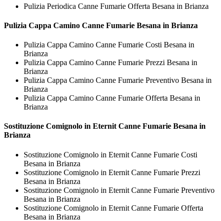
Pulizia Periodica Canne Fumarie Offerta Besana in Brianza
Pulizia Cappa Camino
Canne Fumarie Besana in Brianza
Pulizia Cappa Camino Canne Fumarie Costi Besana in
Brianza
Pulizia Cappa Camino Canne Fumarie Prezzi Besana in
Brianza
Pulizia Cappa Camino Canne Fumarie Preventivo Besana in
Brianza
Pulizia Cappa Camino Canne Fumarie Offerta Besana in
Brianza
Sostituzione Comignolo in Eternit
Canne Fumarie Besana in
Brianza
Sostituzione Comignolo in Eternit Canne Fumarie Costi
Besana in Brianza
Sostituzione Comignolo in Eternit Canne Fumarie Prezzi
Besana in Brianza
Sostituzione Comignolo in Eternit Canne Fumarie Preventivo
Besana in Brianza
Sostituzione Comignolo in Eternit Canne Fumarie Offerta
Besana in Brianza