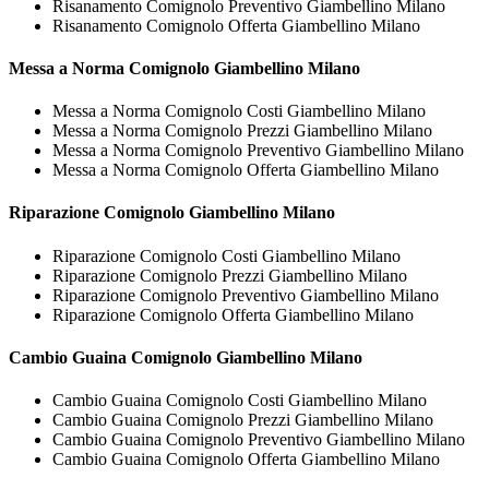
Risanamento Comignolo Preventivo Giambellino Milano
Risanamento Comignolo Offerta Giambellino Milano
Messa a Norma
Comignolo Giambellino Milano
Messa a Norma Comignolo Costi Giambellino Milano
Messa a Norma Comignolo Prezzi Giambellino Milano
Messa a Norma Comignolo Preventivo Giambellino Milano
Messa a Norma Comignolo Offerta Giambellino Milano
Riparazione
Comignolo Giambellino Milano
Riparazione Comignolo Costi Giambellino Milano
Riparazione Comignolo Prezzi Giambellino Milano
Riparazione Comignolo Preventivo Giambellino Milano
Riparazione Comignolo Offerta Giambellino Milano
Cambio Guaina
Comignolo Giambellino Milano
Cambio Guaina Comignolo Costi Giambellino Milano
Cambio Guaina Comignolo Prezzi Giambellino Milano
Cambio Guaina Comignolo Preventivo Giambellino Milano
Cambio Guaina Comignolo Offerta Giambellino Milano