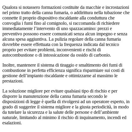
Qualora si notassero formazioni costituite da macchie e incrostazioni
nel primo tratto della canna fumaria, o addirittura nella tubazione che
connette il proprio dispositivo riscaldante alla conduttura che
convoglia i fumi fino al comignolo, si raccomanda di richiedere
immediatamente l’intervento di uno spazzacamino: prezzi e
preventivo possono essere comunicati senza alcun impegno e senza
alcuna spesa aggiuntiva. La pulizia regolare della canna fumaria
dovrebbe essere effettuata con la frequenza indicata dal tecnico
proprio per evitare problemi, inconvenienti e rischi di
autocombustione o di intossicazione da ossido di carbonio.
Inoltre, mantenere il sistema di tiraggio e smaltimento dei fumi di
combustione in perfetta efficienza significa risparmiare sui costi di
gestione dell’impianto riscaldante e ottimizzarne al massimo le
prestazioni.
La soluzione migliore per evitare qualsiasi tipo di rischio e per
disporre la manutenzione della canna fumaria secondo le
disposizioni di legge è quella di rivolgersi ad un operatore esperto, in
grado di suggerire il sistema migliore e la giusta periodicità, in modo
da tutelare la sicurezza e la salute delle persone e dell’ambiente
naturale, limitando al minimo il rischio di inquinamento, incendi ed
esalazioni.