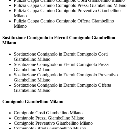
Pulizia Cappa Camino Comignolo Costi Giambellino Milano
Pulizia Cappa Camino Comignolo Prezzi Giambellino Milano
Pulizia Cappa Camino Comignolo Preventivo Giambellino
Milano
Pulizia Cappa Camino Comignolo Offerta Giambellino
Milano
Sostituzione Comignolo in Eternit
Comignolo Giambellino
Milano
Sostituzione Comignolo in Eternit Comignolo Costi
Giambellino Milano
Sostituzione Comignolo in Eternit Comignolo Prezzi
Giambellino Milano
Sostituzione Comignolo in Eternit Comignolo Preventivo
Giambellino Milano
Sostituzione Comignolo in Eternit Comignolo Offerta
Giambellino Milano
Comignolo Giambellino Milano
Comignolo Costi Giambellino Milano
Comignolo Prezzi Giambellino Milano
Comignolo Preventivo Giambellino Milano
Comignolo Offerta Giambellino Milano