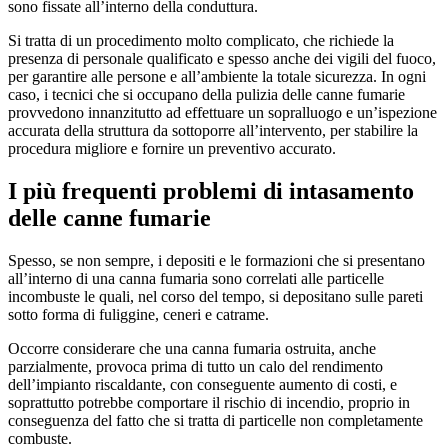
sono fissate all’interno della conduttura.
Si tratta di un procedimento molto complicato, che richiede la
presenza di personale qualificato e spesso anche dei vigili del fuoco,
per garantire alle persone e all’ambiente la totale sicurezza. In ogni
caso, i tecnici che si occupano della pulizia delle canne fumarie
provvedono innanzitutto ad effettuare un sopralluogo e un’ispezione
accurata della struttura da sottoporre all’intervento, per stabilire la
procedura migliore e fornire un preventivo accurato.
I più frequenti problemi di intasamento
delle canne fumarie
Spesso, se non sempre, i depositi e le formazioni che si presentano
all’interno di una canna fumaria sono correlati alle particelle
incombuste le quali, nel corso del tempo, si depositano sulle pareti
sotto forma di fuliggine, ceneri e catrame.
Occorre considerare che una canna fumaria ostruita, anche
parzialmente, provoca prima di tutto un calo del rendimento
dell’impianto riscaldante, con conseguente aumento di costi, e
soprattutto potrebbe comportare il rischio di incendio, proprio in
conseguenza del fatto che si tratta di particelle non completamente
combuste.