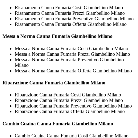
Risanamento Canna Fumaria Costi Giambellino Milano
Risanamento Canna Fumaria Prezzi Giambellino Milano
Risanamento Canna Fumaria Preventivo Giambellino Milano
Risanamento Canna Fumaria Offerta Giambellino Milano
Messa a Norma
Canna Fumaria Giambellino Milano
Messa a Norma Canna Fumaria Costi Giambellino Milano
Messa a Norma Canna Fumaria Prezzi Giambellino Milano
Messa a Norma Canna Fumaria Preventivo Giambellino
Milano
Messa a Norma Canna Fumaria Offerta Giambellino Milano
Riparazione
Canna Fumaria Giambellino Milano
Riparazione Canna Fumaria Costi Giambellino Milano
Riparazione Canna Fumaria Prezzi Giambellino Milano
Riparazione Canna Fumaria Preventivo Giambellino Milano
Riparazione Canna Fumaria Offerta Giambellino Milano
Cambio Guaina
Canna Fumaria Giambellino Milano
Cambio Guaina Canna Fumaria Costi Giambellino Milano