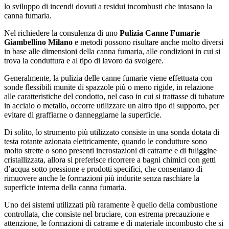
lo sviluppo di incendi dovuti a residui incombusti che intasano la
canna fumaria.
Nel richiedere la consulenza di uno
Pulizia Canne Fumarie
Giambellino Milano
e metodi possono risultare anche molto diversi
in base alle dimensioni della canna fumaria, alle condizioni in cui si
trova la conduttura e al tipo di lavoro da svolgere.
Generalmente, la pulizia delle canne fumarie viene effettuata con
sonde flessibili munite di spazzole più o meno rigide, in relazione
alle caratteristiche del condotto, nel caso in cui si trattasse di tubature
in acciaio o metallo, occorre utilizzare un altro tipo di supporto, per
evitare di graffiarne o danneggiarne la superficie.
Di solito, lo strumento più utilizzato consiste in una sonda dotata di
testa rotante azionata elettricamente, quando le condutture sono
molto strette o sono presenti incrostazioni di catrame e di fuliggine
cristallizzata, allora si preferisce ricorrere a bagni chimici con getti
d’acqua sotto pressione e prodotti specifici, che consentano di
rimuovere anche le formazioni più indurite senza raschiare la
superficie interna della canna fumaria.
Uno dei sistemi utilizzati più raramente è quello della combustione
controllata, che consiste nel bruciare, con estrema precauzione e
attenzione, le formazioni di catrame e di materiale incombusto che si