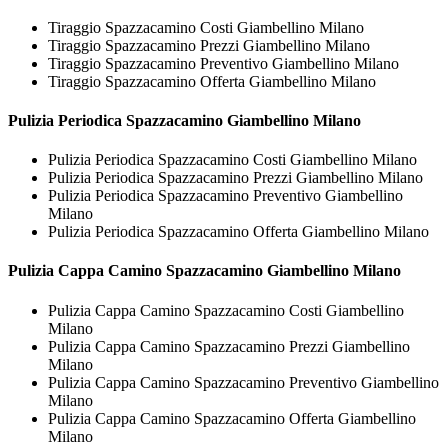
Tiraggio Spazzacamino Costi Giambellino Milano
Tiraggio Spazzacamino Prezzi Giambellino Milano
Tiraggio Spazzacamino Preventivo Giambellino Milano
Tiraggio Spazzacamino Offerta Giambellino Milano
Pulizia Periodica
Spazzacamino Giambellino Milano
Pulizia Periodica Spazzacamino Costi Giambellino Milano
Pulizia Periodica Spazzacamino Prezzi Giambellino Milano
Pulizia Periodica Spazzacamino Preventivo Giambellino
Milano
Pulizia Periodica Spazzacamino Offerta Giambellino Milano
Pulizia Cappa Camino
Spazzacamino Giambellino Milano
Pulizia Cappa Camino Spazzacamino Costi Giambellino
Milano
Pulizia Cappa Camino Spazzacamino Prezzi Giambellino
Milano
Pulizia Cappa Camino Spazzacamino Preventivo Giambellino
Milano
Pulizia Cappa Camino Spazzacamino Offerta Giambellino
Milano