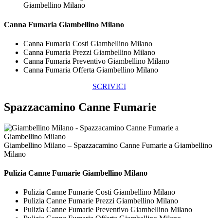
Giambellino Milano
Canna Fumaria Giambellino Milano
Canna Fumaria Costi Giambellino Milano
Canna Fumaria Prezzi Giambellino Milano
Canna Fumaria Preventivo Giambellino Milano
Canna Fumaria Offerta Giambellino Milano
SCRIVICI
Spazzacamino Canne Fumarie
Giambellino Milano – Spazzacamino Canne Fumarie a Giambellino
Milano
Pulizia
Canne Fumarie Giambellino Milano
Pulizia Canne Fumarie Costi Giambellino Milano
Pulizia Canne Fumarie Prezzi Giambellino Milano
Pulizia Canne Fumarie Preventivo Giambellino Milano