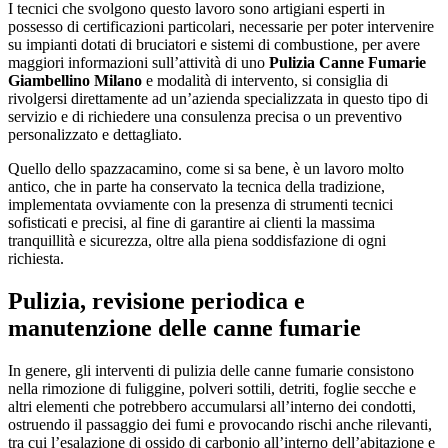
I tecnici che svolgono questo lavoro sono artigiani esperti in
possesso di certificazioni particolari, necessarie per poter intervenire
su impianti dotati di bruciatori e sistemi di combustione, per avere
maggiori informazioni sull’attività di uno
Pulizia Canne Fumarie
Giambellino Milano
e modalità di intervento, si consiglia di
rivolgersi direttamente ad un’azienda specializzata in questo tipo di
servizio e di richiedere una consulenza precisa o un preventivo
personalizzato e dettagliato.
Quello dello spazzacamino, come si sa bene, è un lavoro molto
antico, che in parte ha conservato la tecnica della tradizione,
implementata ovviamente con la presenza di strumenti tecnici
sofisticati e precisi, al fine di garantire ai clienti la massima
tranquillità e sicurezza, oltre alla piena soddisfazione di ogni
richiesta.
Pulizia, revisione periodica e
manutenzione delle canne fumarie
In genere, gli interventi di pulizia delle canne fumarie consistono
nella rimozione di fuliggine, polveri sottili, detriti, foglie secche e
altri elementi che potrebbero accumularsi all’interno dei condotti,
ostruendo il passaggio dei fumi e provocando rischi anche rilevanti,
tra cui l’esalazione di ossido di carbonio all’interno dell’abitazione e