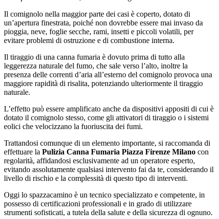
Il comignolo nella maggior parte dei casi è coperto, dotato di
un’apertura finestrata, poiché non dovrebbe essere mai invaso da
pioggia, neve, foglie secche, rami, insetti e piccoli volatili, per
evitare problemi di ostruzione e di combustione interna.
Il tiraggio di una canna fumaria è dovuto prima di tutto alla
leggerezza naturale del fumo, che sale verso l’alto, inoltre la
presenza delle correnti d’aria all’esterno del comignolo provoca una
maggiore rapidità di risalita, potenziando ulteriormente il tiraggio
naturale.
L’effetto può essere amplificato anche da dispositivi appositi di cui è
dotato il comignolo stesso, come gli attivatori di tiraggio o i sistemi
eolici che velocizzano la fuoriuscita dei fumi.
Trattandosi comunque di un elemento importante, si raccomanda di
effettuare la
Pulizia Canna Fumaria Piazza Firenze Milano
con
regolarità, affidandosi esclusivamente ad un operatore esperto,
evitando assolutamente qualsiasi intervento fai da te, considerando il
livello di rischio e la complessità di questo tipo di interventi.
Oggi lo spazzacamino è un tecnico specializzato e competente, in
possesso di certificazioni professionali e in grado di utilizzare
strumenti sofisticati, a tutela della salute e della sicurezza di ognuno.