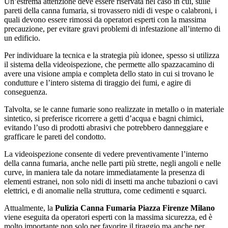
Un’estrema attenzione deve essere riservata nel caso in cui, sulle
pareti della canna fumaria, si trovassero nidi di vespe o calabroni, i
quali devono essere rimossi da operatori esperti con la massima
precauzione, per evitare gravi problemi di infestazione all’interno di
un edificio.
Per individuare la tecnica e la strategia più idonee, spesso si utilizza
il sistema della videoispezione, che permette allo spazzacamino di
avere una visione ampia e completa dello stato in cui si trovano le
condutture e l’intero sistema di tiraggio dei fumi, e agire di
conseguenza.
Talvolta, se le canne fumarie sono realizzate in metallo o in materiale
sintetico, si preferisce ricorrere a getti d’acqua e bagni chimici,
evitando l’uso di prodotti abrasivi che potrebbero danneggiare e
grafficare le pareti del condotto.
La videoispezione consente di vedere preventivamente l’interno
della canna fumaria, anche nelle parti più strette, negli angoli e nelle
curve, in maniera tale da notare immediatamente la presenza di
elementi estranei, non solo nidi di insetti ma anche tubazioni o cavi
elettrici, e di anomalie nella struttura, come cedimenti e squarci.
Attualmente, la
Pulizia Canna Fumaria Piazza Firenze Milano
viene eseguita da operatori esperti con la massima sicurezza, ed è
molto importante non solo per favorire il tiraggio ma anche per