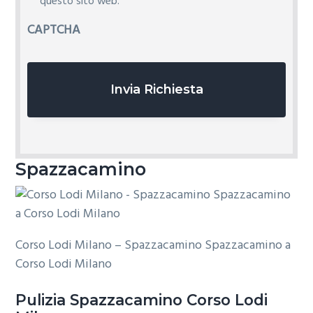
i
questo sito web.
v
CAPTCHA
a
c
y
*
Spazzacamino
Corso Lodi Milano – Spazzacamino Spazzacamino a
Corso Lodi Milano
Pulizia
Spazzacamino Corso Lodi