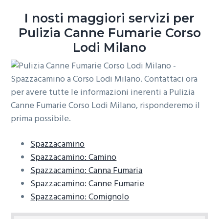
o
r
a
I nosti maggiori servizi per
n
i
Pulizia Canne Fumarie Corso
e
n
Lodi Milano
p
c
r
i
i
p
m
a
a
l
r
e
i
a
Spazzacamino
Spazzacamino: Camino
Spazzacamino: Canna Fumaria
Spazzacamino: Canne Fumarie
Spazzacamino: Comignolo