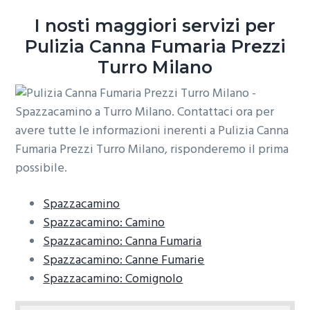
o
r
a
I nosti maggiori servizi per
n
i
Pulizia Canna Fumaria Prezzi
e
n
Turro Milano
p
c
r
i
i
p
m
a
a
l
r
e
i
a
Spazzacamino
Spazzacamino: Camino
Spazzacamino: Canna Fumaria
Spazzacamino: Canne Fumarie
Spazzacamino: Comignolo