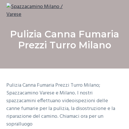
P
P
P
a
a
a
s
s
s
Spazzacamino
Spazzacamino Milano / Varese
Varese
s
s
s
e
Milano.
Pulizia Canna Fumaria
a
a
a
I
nostri
spazzacamini
a
a
a
Prezzi Turro Milano
effettuano
videoispezioni
l
l
l
delle
canne
l
c
p
fumarie
per
a
o
i
la
pulizia,
la
n
n
è
disostruzione
e
a
t
d
la
Pulizia Canna Fumaria Prezzi Turro Milano;
riparazione
v
e
i
del
Spazzacamino Varese e Milano. I nostri
camino.
i
n
p
Chiamaci
ora
spazzacamini effettuano videoispezioni delle
per
g
u
a
un
canne fumarie per la pulizia, la disostruzione e la
sopralluogo.
a
t
g
riparazione del camino. Chiamaci ora per un
z
o
i
sopralluogo
i
p
n