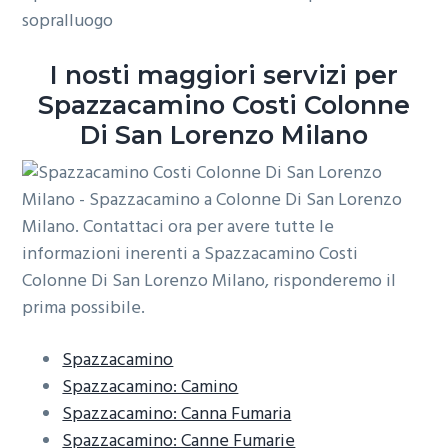
sopralluogo
o
r
a
n
i
I nosti maggiori servizi per
e
n
Spazzacamino Costi Colonne
p
c
r
i
Di San Lorenzo Milano
i
p
m
a
a
l
r
e
i
a
Spazzacamino
Spazzacamino: Camino
Spazzacamino: Canna Fumaria
Spazzacamino: Canne Fumarie