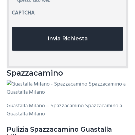
i
questo sito web.
v
CAPTCHA
a
c
y
*
Spazzacamino
Guastalla Milano – Spazzacamino Spazzacamino a
Guastalla Milano
Pulizia
Spazzacamino Guastalla