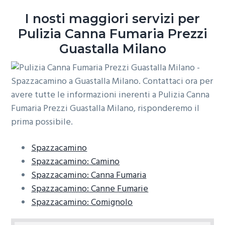
o
r
a
I nosti maggiori servizi per
n
i
Pulizia Canna Fumaria Prezzi
e
n
Guastalla Milano
p
c
r
i
i
p
m
a
a
l
r
e
i
a
Spazzacamino
Spazzacamino: Camino
Spazzacamino: Canna Fumaria
Spazzacamino: Canne Fumarie
Spazzacamino: Comignolo