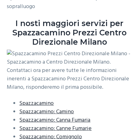
sopralluogo
o
r
a
n
i
I nosti maggiori servizi per
e
n
Spazzacamino Prezzi Centro
p
c
r
i
Direzionale Milano
i
p
m
a
a
l
r
e
i
a
Spazzacamino
Spazzacamino: Camino
Spazzacamino: Canna Fumaria
Spazzacamino: Canne Fumarie
Spazzacamino: Comignolo