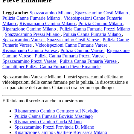
Pieve Emanuele
Leggi anche:
Spazzacamino Milano
,
Spazzacamino Costi Milano
,
Pulizia Canne Fumarie Milano
,
Videoispezioni Canne Fumarie
Milano
,
Risanamanto Camino Milano
,
Pulizia Camino Milano
,
Riparazione Camino Milano
,
Pulizia Canna Fumaria Prezzi Milano
,
Spazzacamino Prezzi Milano
,
Pulizia Canna Fumaria Milano
,
Spazzacamino Varese
,
Spazzacamino Costi Varese
,
Pulizia Canne
Fumarie Varese
,
Videoispezioni Canne Fumarie Varese
,
Risanamanto Camino Varese
,
Pulizia Camino Varese
,
Riparazione
Camino Varese
,
Pulizia Canna Fumaria Prezzi Varese
,
Spazzacamino Prezzi Varese
,
Pulizia Canna Fumaria Varese
,
Contatti per Pulizia Canna Fumaria Pieve Emanuele
Spazzacamino Varese e Milano. I nostri spazzacamini effettuano
videoispezioni delle canne fumarie per la pulizia, la disostruzione e
la riparazione del camino. Chiamaci ora per un sopralluogo
Effettuiamo il servizio anche in queste zone:
Risanamento Camino Cernusco sul Naviglio
Pulizia Canna Fumaria Bovisio Masciago
Risanamento Camino Gorla Milano
Spazzacamino Prezzi Provincia Di Milano
Riparazione Camino Quartiere Bovisasca Milano