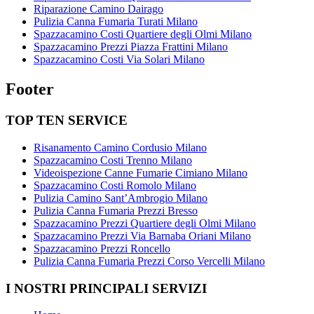
Riparazione Camino Dairago
Pulizia Canna Fumaria Turati Milano
Spazzacamino Costi Quartiere degli Olmi Milano
Spazzacamino Prezzi Piazza Frattini Milano
Spazzacamino Costi Via Solari Milano
Footer
TOP TEN SERVICE
Risanamento Camino Cordusio Milano
Spazzacamino Costi Trenno Milano
Videoispezione Canne Fumarie Cimiano Milano
Spazzacamino Costi Romolo Milano
Pulizia Camino Sant’Ambrogio Milano
Pulizia Canna Fumaria Prezzi Bresso
Spazzacamino Prezzi Quartiere degli Olmi Milano
Spazzacamino Prezzi Via Barnaba Oriani Milano
Spazzacamino Prezzi Roncello
Pulizia Canna Fumaria Prezzi Corso Vercelli Milano
I NOSTRI PRINCIPALI SERVIZI