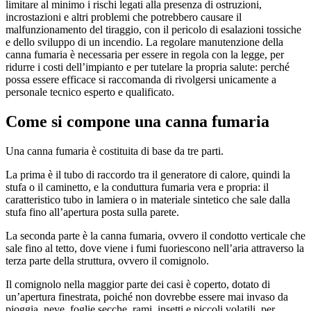
limitare al minimo i rischi legati alla presenza di ostruzioni,
incrostazioni e altri problemi che potrebbero causare il
malfunzionamento del tiraggio, con il pericolo di esalazioni tossiche
e dello sviluppo di un incendio. La regolare manutenzione della
canna fumaria è necessaria per essere in regola con la legge, per
ridurre i costi dell’impianto e per tutelare la propria salute: perché
possa essere efficace si raccomanda di rivolgersi unicamente a
personale tecnico esperto e qualificato.
Come si compone una canna fumaria
Una canna fumaria è costituita di base da tre parti.
La prima è il tubo di raccordo tra il generatore di calore, quindi la
stufa o il caminetto, e la conduttura fumaria vera e propria: il
caratteristico tubo in lamiera o in materiale sintetico che sale dalla
stufa fino all’apertura posta sulla parete.
La seconda parte è la canna fumaria, ovvero il condotto verticale che
sale fino al tetto, dove viene i fumi fuoriescono nell’aria attraverso la
terza parte della struttura, ovvero il comignolo.
Il comignolo nella maggior parte dei casi è coperto, dotato di
un’apertura finestrata, poiché non dovrebbe essere mai invaso da
pioggia, neve, foglie secche, rami, insetti e piccoli volatili, per