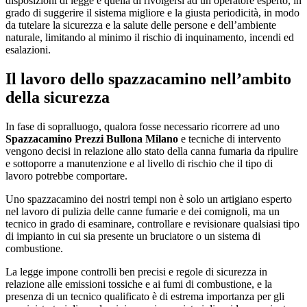
disposizioni di legge è quella di rivolgersi ad un operatore esperto, in
grado di suggerire il sistema migliore e la giusta periodicità, in modo
da tutelare la sicurezza e la salute delle persone e dell’ambiente
naturale, limitando al minimo il rischio di inquinamento, incendi ed
esalazioni.
Il lavoro dello spazzacamino nell’ambito
della sicurezza
In fase di sopralluogo, qualora fosse necessario ricorrere ad uno
Spazzacamino Prezzi Bullona Milano
e tecniche di intervento
vengono decisi in relazione allo stato della canna fumaria da ripulire
e sottoporre a manutenzione e al livello di rischio che il tipo di
lavoro potrebbe comportare.
Uno spazzacamino dei nostri tempi non è solo un artigiano esperto
nel lavoro di pulizia delle canne fumarie e dei comignoli, ma un
tecnico in grado di esaminare, controllare e revisionare qualsiasi tipo
di impianto in cui sia presente un bruciatore o un sistema di
combustione.
La legge impone controlli ben precisi e regole di sicurezza in
relazione alle emissioni tossiche e ai fumi di combustione, e la
presenza di un tecnico qualificato è di estrema importanza per gli