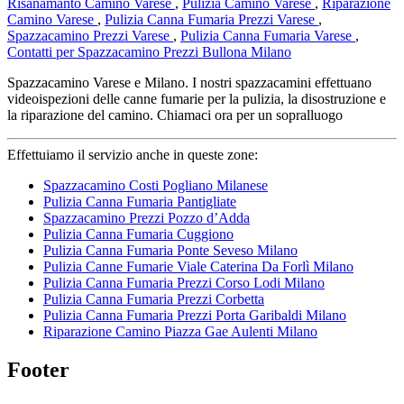
Risanamanto Camino Varese
,
Pulizia Camino Varese
,
Riparazione
Camino Varese
,
Pulizia Canna Fumaria Prezzi Varese
,
Spazzacamino Prezzi Varese
,
Pulizia Canna Fumaria Varese
,
Contatti per Spazzacamino Prezzi Bullona Milano
Spazzacamino Varese e Milano. I nostri spazzacamini effettuano
videoispezioni delle canne fumarie per la pulizia, la disostruzione e
la riparazione del camino. Chiamaci ora per un sopralluogo
Effettuiamo il servizio anche in queste zone:
Spazzacamino Costi Pogliano Milanese
Pulizia Canna Fumaria Pantigliate
Spazzacamino Prezzi Pozzo d’Adda
Pulizia Canna Fumaria Cuggiono
Pulizia Canna Fumaria Ponte Seveso Milano
Pulizia Canne Fumarie Viale Caterina Da Forlì Milano
Pulizia Canna Fumaria Prezzi Corso Lodi Milano
Pulizia Canna Fumaria Prezzi Corbetta
Pulizia Canna Fumaria Prezzi Porta Garibaldi Milano
Riparazione Camino Piazza Gae Aulenti Milano
Footer