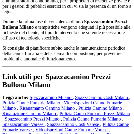
amministratori di condominio, per i proprietari di residenze private e
per i gestori di pubblici esercizi in cui vi sia la presenza di un forno a
legna.
Durante la prima fase di consulenza di uno
Spazzacamino Prezzi
Bullona Milano
e tempistiche vengono adeguati il più possibile alle
richieste del cliente, al tipo di intervento che si rende necessario e
all’uso di tecnologie specifiche.
Si consiglia di pianificare subito anche la manutenzione periodica
della canna fumaria e del sistema di combustione, per prevenire
problemi e anomalie di funzionamento.
Link utili per Spazzacamino Prezzi
Bullona Milano
Leggi anche:
Spazzacamino Milano
,
Spazzacamino Costi Milano
,
Pulizia Canne Fumarie Milano
,
Videoispezioni Canne Fumarie
Milano
,
Risanamanto Camino Milano
,
Pulizia Camino Milano
,
Riparazione Camino Milano
,
Pulizia Canna Fumaria Prezzi Milano
,
Spazzacamino Prezzi Milano
,
Pulizia Canna Fumaria Milano
,
Spazzacamino Varese
,
Spazzacamino Costi Varese
,
Pulizia Canne
Fumarie Varese
,
Videoispezioni Canne Fumarie Varese
,