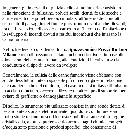
In genere, gli interventi di pulizia delle canne fumarie consistono
nella rimozione di fuliggine, polveri sottili, detriti, foglie secche e
altri elementi che potrebbero accumularsi all’interno dei condotti,
ostruendo il passaggio dei fumi e provocando rischi anche rilevanti,
tra cui l’esalazione di ossido di carbonio all’interno dell’abitazione e
lo sviluppo di incendi dovuti a residui incombusti che intasano la
canna fumaria.
Nel richiedere la consulenza di uno
Spazzacamino Prezzi Bullona
Milano
e metodi possono risultare anche molto diversi in base alle
dimensioni della canna fumaria, alle condizioni in cui si trova la
conduttura e al tipo di lavoro da svolgere.
Generalmente, la pulizia delle canne fumarie viene effettuata con
sonde flessibili munite di spazzole più o meno rigide, in relazione
alle caratteristiche del condotto, nel caso in cui si trattasse di tubature
in acciaio o metallo, occorre utilizzare un altro tipo di supporto, per
evitare di graffiarne o danneggiarne la superficie.
Di solito, lo strumento più utilizzato consiste in una sonda dotata di
testa rotante azionata elettricamente, quando le condutture sono
molto strette o sono presenti incrostazioni di catrame e di fuliggine
cristallizzata, allora si preferisce ricorrere a bagni chimici con getti
d’acqua sotto pressione e prodotti specifici, che consentano di