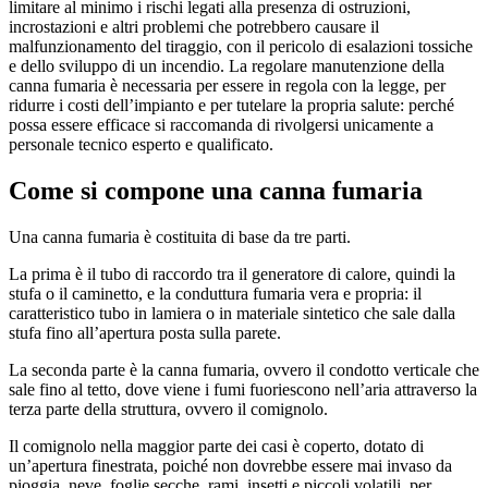
limitare al minimo i rischi legati alla presenza di ostruzioni,
incrostazioni e altri problemi che potrebbero causare il
malfunzionamento del tiraggio, con il pericolo di esalazioni tossiche
e dello sviluppo di un incendio. La regolare manutenzione della
canna fumaria è necessaria per essere in regola con la legge, per
ridurre i costi dell’impianto e per tutelare la propria salute: perché
possa essere efficace si raccomanda di rivolgersi unicamente a
personale tecnico esperto e qualificato.
Come si compone una canna fumaria
Una canna fumaria è costituita di base da tre parti.
La prima è il tubo di raccordo tra il generatore di calore, quindi la
stufa o il caminetto, e la conduttura fumaria vera e propria: il
caratteristico tubo in lamiera o in materiale sintetico che sale dalla
stufa fino all’apertura posta sulla parete.
La seconda parte è la canna fumaria, ovvero il condotto verticale che
sale fino al tetto, dove viene i fumi fuoriescono nell’aria attraverso la
terza parte della struttura, ovvero il comignolo.
Il comignolo nella maggior parte dei casi è coperto, dotato di
un’apertura finestrata, poiché non dovrebbe essere mai invaso da
pioggia, neve, foglie secche, rami, insetti e piccoli volatili, per