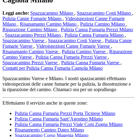
Cagnola Milano
Leggi anche:
Spazzacamino Milano
,
Spazzacamino Costi Milano
,
Pulizia Canne Fumarie Milano
,
Videoispezioni Canne Fumarie
Milano
,
Risanamanto Camino Milano
,
Pulizia Camino Milano
,
Riparazione Camino Milano
,
Pulizia Canna Fumaria Prezzi Milano
,
Spazzacamino Prezzi Milano
,
Pulizia Canna Fumaria Milano
,
Spazzacamino Varese
,
Spazzacamino Costi Varese
,
Pulizia Canne
Fumarie Varese
,
Videoispezioni Canne Fumarie Varese
,
Risanamanto Camino Varese
,
Pulizia Camino Varese
,
Riparazione
Camino Varese
,
Pulizia Canna Fumaria Prezzi Varese
,
Spazzacamino Prezzi Varese
,
Pulizia Canna Fumaria Varese
,
Contatti per Pulizia Canna Fumaria Cagnola Milano
Spazzacamino Varese e Milano. I nostri spazzacamini effettuano
videoispezioni delle canne fumarie per la pulizia, la disostruzione e
la riparazione del camino. Chiamaci ora per un sopralluogo
Effettuiamo il servizio anche in queste zone:
Pulizia Canna Fumaria Prezzi Porta Ticinese Milano
Pulizia Canna Fumaria Sant’Agostino Milano
Pulizia Canna Fumaria Prezzi Viale Coni Zugna Milano
Risanamento Camino Dateo Milano
Spazzacamino Corso Magenta Milano