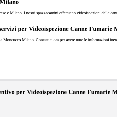
 Milano
Milano. I nostri spazzacamini effettuano videoispezioni delle canne f
i servizi per Videoispezione Canne Fumarie
ventivo per Videoispezione Canne Fumarie