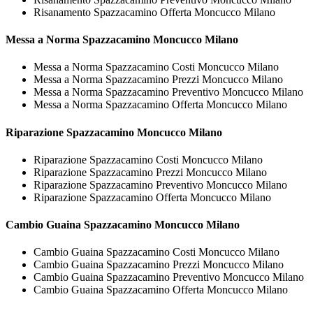
Risanamento Spazzacamino Offerta Moncucco Milano
Messa a Norma
Spazzacamino Moncucco Milano
Messa a Norma Spazzacamino Costi Moncucco Milano
Messa a Norma Spazzacamino Prezzi Moncucco Milano
Messa a Norma Spazzacamino Preventivo Moncucco Milano
Messa a Norma Spazzacamino Offerta Moncucco Milano
Riparazione
Spazzacamino Moncucco Milano
Riparazione Spazzacamino Costi Moncucco Milano
Riparazione Spazzacamino Prezzi Moncucco Milano
Riparazione Spazzacamino Preventivo Moncucco Milano
Riparazione Spazzacamino Offerta Moncucco Milano
Cambio Guaina
Spazzacamino Moncucco Milano
Cambio Guaina Spazzacamino Costi Moncucco Milano
Cambio Guaina Spazzacamino Prezzi Moncucco Milano
Cambio Guaina Spazzacamino Preventivo Moncucco Milano
Cambio Guaina Spazzacamino Offerta Moncucco Milano