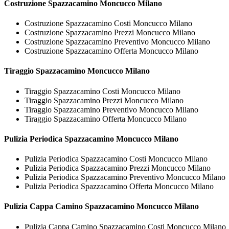
Costruzione
Spazzacamino Moncucco Milano
Costruzione Spazzacamino Costi Moncucco Milano
Costruzione Spazzacamino Prezzi Moncucco Milano
Costruzione Spazzacamino Preventivo Moncucco Milano
Costruzione Spazzacamino Offerta Moncucco Milano
Tiraggio
Spazzacamino Moncucco Milano
Tiraggio Spazzacamino Costi Moncucco Milano
Tiraggio Spazzacamino Prezzi Moncucco Milano
Tiraggio Spazzacamino Preventivo Moncucco Milano
Tiraggio Spazzacamino Offerta Moncucco Milano
Pulizia Periodica
Spazzacamino Moncucco Milano
Pulizia Periodica Spazzacamino Costi Moncucco Milano
Pulizia Periodica Spazzacamino Prezzi Moncucco Milano
Pulizia Periodica Spazzacamino Preventivo Moncucco Milano
Pulizia Periodica Spazzacamino Offerta Moncucco Milano
Pulizia Cappa Camino
Spazzacamino Moncucco Milano
Pulizia Cappa Camino Spazzacamino Costi Moncucco Milano