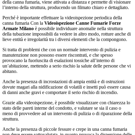
della canna fumaria, viene attivata a distanza e permette di visionare
l’interno della struttura, producendo un filmato chiaro e dettagliato.
Perché è importante effettuare la videoispezione periodica della
canna fumaria Con la
Videoispezione Canne Fumarie Forze
Armate Milano
è possibile individuare anomalie nella struttura
della tubazione impossibili da vedere in altro modo, rotture anche di
lieve entità e irregolarità tra i diversi elementi che la compongono.
Si tratta di problemi che con un normale intervento di pulizia e
manutenzione non possono essere riscontrati, e che spesso
provocano la fuoriuscita di esalazioni tossiche all’interno di
un’abitazione, mettendo a serio rischio la salute delle persone che vi
abitano.
Anche la presenza di incrostazioni di ampia entità e di ostruzioni
dovute magari alla nidificazione di volatili e insetti può essere causa
di danni anche gravi e comportare il serio rischio di incendio.
Grazie alla videoispezione, è possibile visualizzare con chiarezza lo
stato delle pareti interne del condotto, e valutare se sia il caso o
meno di provvedere ad un intervento di pulizia o di riparazione della
struttura.
Anche la presenza di piccole fessure e crepe in una canna fumaria
non deve essere sottovalutata, in quanto provoca la dispersione delle