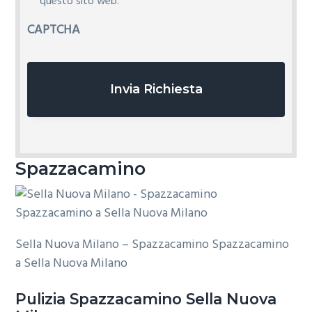
i
questo sito web.
v
CAPTCHA
a
c
y
*
Spazzacamino
Sella Nuova Milano – Spazzacamino Spazzacamino
a Sella Nuova Milano
Pulizia
Spazzacamino Sella Nuova