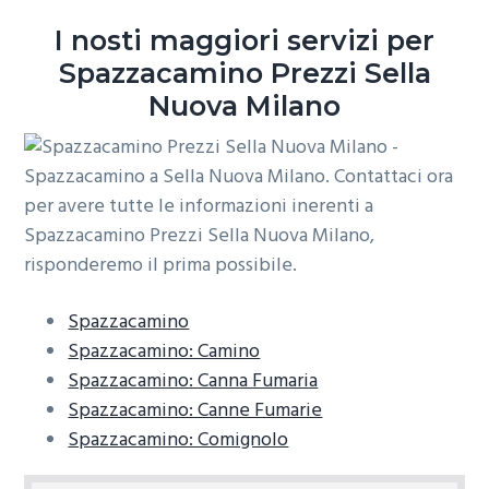
o
r
a
I nosti maggiori servizi per
n
i
Spazzacamino Prezzi Sella
e
n
Nuova Milano
p
c
r
i
i
p
m
a
a
l
r
e
i
a
Spazzacamino
Spazzacamino: Camino
Spazzacamino: Canna Fumaria
Spazzacamino: Canne Fumarie
Spazzacamino: Comignolo