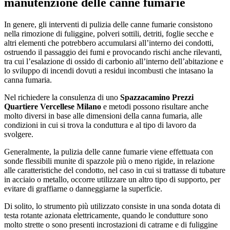
manutenzione delle canne fumarie
In genere, gli interventi di pulizia delle canne fumarie consistono
nella rimozione di fuliggine, polveri sottili, detriti, foglie secche e
altri elementi che potrebbero accumularsi all’interno dei condotti,
ostruendo il passaggio dei fumi e provocando rischi anche rilevanti,
tra cui l’esalazione di ossido di carbonio all’interno dell’abitazione e
lo sviluppo di incendi dovuti a residui incombusti che intasano la
canna fumaria.
Nel richiedere la consulenza di uno
Spazzacamino Prezzi
Quartiere Vercellese Milano
e metodi possono risultare anche
molto diversi in base alle dimensioni della canna fumaria, alle
condizioni in cui si trova la conduttura e al tipo di lavoro da
svolgere.
Generalmente, la pulizia delle canne fumarie viene effettuata con
sonde flessibili munite di spazzole più o meno rigide, in relazione
alle caratteristiche del condotto, nel caso in cui si trattasse di tubature
in acciaio o metallo, occorre utilizzare un altro tipo di supporto, per
evitare di graffiarne o danneggiarne la superficie.
Di solito, lo strumento più utilizzato consiste in una sonda dotata di
testa rotante azionata elettricamente, quando le condutture sono
molto strette o sono presenti incrostazioni di catrame e di fuliggine