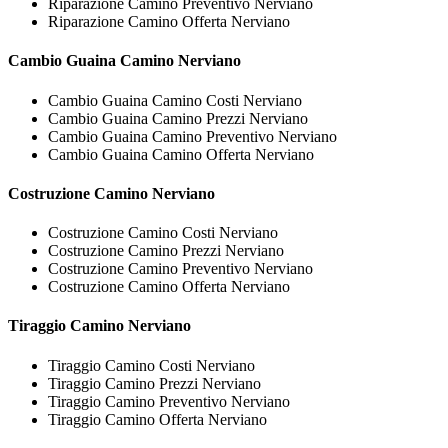
Riparazione Camino Preventivo Nerviano
Riparazione Camino Offerta Nerviano
Cambio Guaina
Camino Nerviano
Cambio Guaina Camino Costi Nerviano
Cambio Guaina Camino Prezzi Nerviano
Cambio Guaina Camino Preventivo Nerviano
Cambio Guaina Camino Offerta Nerviano
Costruzione
Camino Nerviano
Costruzione Camino Costi Nerviano
Costruzione Camino Prezzi Nerviano
Costruzione Camino Preventivo Nerviano
Costruzione Camino Offerta Nerviano
Tiraggio
Camino Nerviano
Tiraggio Camino Costi Nerviano
Tiraggio Camino Prezzi Nerviano
Tiraggio Camino Preventivo Nerviano
Tiraggio Camino Offerta Nerviano