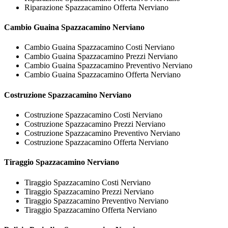
Riparazione Spazzacamino Offerta Nerviano
Cambio Guaina
Spazzacamino Nerviano
Cambio Guaina Spazzacamino Costi Nerviano
Cambio Guaina Spazzacamino Prezzi Nerviano
Cambio Guaina Spazzacamino Preventivo Nerviano
Cambio Guaina Spazzacamino Offerta Nerviano
Costruzione
Spazzacamino Nerviano
Costruzione Spazzacamino Costi Nerviano
Costruzione Spazzacamino Prezzi Nerviano
Costruzione Spazzacamino Preventivo Nerviano
Costruzione Spazzacamino Offerta Nerviano
Tiraggio
Spazzacamino Nerviano
Tiraggio Spazzacamino Costi Nerviano
Tiraggio Spazzacamino Prezzi Nerviano
Tiraggio Spazzacamino Preventivo Nerviano
Tiraggio Spazzacamino Offerta Nerviano