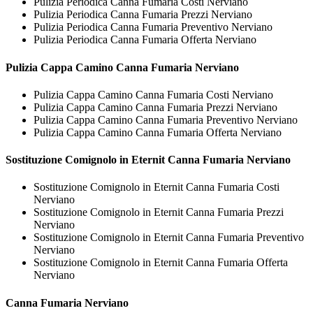
Pulizia Periodica Canna Fumaria Costi Nerviano
Pulizia Periodica Canna Fumaria Prezzi Nerviano
Pulizia Periodica Canna Fumaria Preventivo Nerviano
Pulizia Periodica Canna Fumaria Offerta Nerviano
Pulizia Cappa Camino
Canna Fumaria Nerviano
Pulizia Cappa Camino Canna Fumaria Costi Nerviano
Pulizia Cappa Camino Canna Fumaria Prezzi Nerviano
Pulizia Cappa Camino Canna Fumaria Preventivo Nerviano
Pulizia Cappa Camino Canna Fumaria Offerta Nerviano
Sostituzione Comignolo in Eternit
Canna Fumaria Nerviano
Sostituzione Comignolo in Eternit Canna Fumaria Costi
Nerviano
Sostituzione Comignolo in Eternit Canna Fumaria Prezzi
Nerviano
Sostituzione Comignolo in Eternit Canna Fumaria Preventivo
Nerviano
Sostituzione Comignolo in Eternit Canna Fumaria Offerta
Nerviano
Canna Fumaria Nerviano