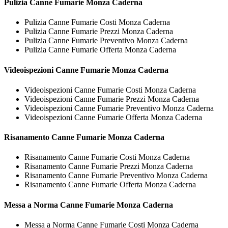
Pulizia
Canne Fumarie Monza Caderna
Pulizia Canne Fumarie Costi Monza Caderna
Pulizia Canne Fumarie Prezzi Monza Caderna
Pulizia Canne Fumarie Preventivo Monza Caderna
Pulizia Canne Fumarie Offerta Monza Caderna
Videoispezioni
Canne Fumarie Monza Caderna
Videoispezioni Canne Fumarie Costi Monza Caderna
Videoispezioni Canne Fumarie Prezzi Monza Caderna
Videoispezioni Canne Fumarie Preventivo Monza Caderna
Videoispezioni Canne Fumarie Offerta Monza Caderna
Risanamento
Canne Fumarie Monza Caderna
Risanamento Canne Fumarie Costi Monza Caderna
Risanamento Canne Fumarie Prezzi Monza Caderna
Risanamento Canne Fumarie Preventivo Monza Caderna
Risanamento Canne Fumarie Offerta Monza Caderna
Messa a Norma
Canne Fumarie Monza Caderna
Messa a Norma Canne Fumarie Costi Monza Caderna