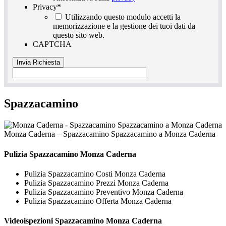
Privacy
*
Utilizzando questo modulo accetti la
memorizzazione e la gestione dei tuoi dati da
questo sito web.
CAPTCHA
Spazzacamino
Monza Caderna – Spazzacamino Spazzacamino a Monza Caderna
Pulizia
Spazzacamino Monza Caderna
Pulizia Spazzacamino Costi Monza Caderna
Pulizia Spazzacamino Prezzi Monza Caderna
Pulizia Spazzacamino Preventivo Monza Caderna
Pulizia Spazzacamino Offerta Monza Caderna
Videoispezioni
Spazzacamino Monza Caderna