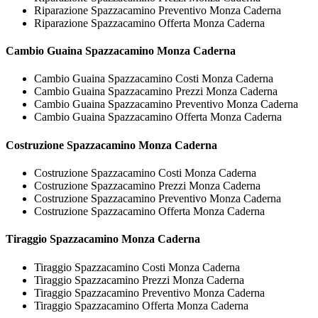
Riparazione Spazzacamino Preventivo Monza Caderna
Riparazione Spazzacamino Offerta Monza Caderna
Cambio Guaina
Spazzacamino Monza Caderna
Cambio Guaina Spazzacamino Costi Monza Caderna
Cambio Guaina Spazzacamino Prezzi Monza Caderna
Cambio Guaina Spazzacamino Preventivo Monza Caderna
Cambio Guaina Spazzacamino Offerta Monza Caderna
Costruzione
Spazzacamino Monza Caderna
Costruzione Spazzacamino Costi Monza Caderna
Costruzione Spazzacamino Prezzi Monza Caderna
Costruzione Spazzacamino Preventivo Monza Caderna
Costruzione Spazzacamino Offerta Monza Caderna
Tiraggio
Spazzacamino Monza Caderna
Tiraggio Spazzacamino Costi Monza Caderna
Tiraggio Spazzacamino Prezzi Monza Caderna
Tiraggio Spazzacamino Preventivo Monza Caderna
Tiraggio Spazzacamino Offerta Monza Caderna