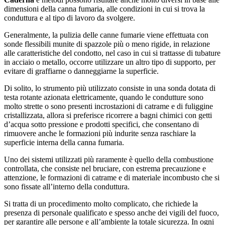
dimensioni della canna fumaria, alle condizioni in cui si trova la
conduttura e al tipo di lavoro da svolgere.
Generalmente, la pulizia delle canne fumarie viene effettuata con
sonde flessibili munite di spazzole più o meno rigide, in relazione
alle caratteristiche del condotto, nel caso in cui si trattasse di tubature
in acciaio o metallo, occorre utilizzare un altro tipo di supporto, per
evitare di graffiarne o danneggiarne la superficie.
Di solito, lo strumento più utilizzato consiste in una sonda dotata di
testa rotante azionata elettricamente, quando le condutture sono
molto strette o sono presenti incrostazioni di catrame e di fuliggine
cristallizzata, allora si preferisce ricorrere a bagni chimici con getti
d’acqua sotto pressione e prodotti specifici, che consentano di
rimuovere anche le formazioni più indurite senza raschiare la
superficie interna della canna fumaria.
Uno dei sistemi utilizzati più raramente è quello della combustione
controllata, che consiste nel bruciare, con estrema precauzione e
attenzione, le formazioni di catrame e di materiale incombusto che si
sono fissate all’interno della conduttura.
Si tratta di un procedimento molto complicato, che richiede la
presenza di personale qualificato e spesso anche dei vigili del fuoco,
per garantire alle persone e all’ambiente la totale sicurezza. In ogni