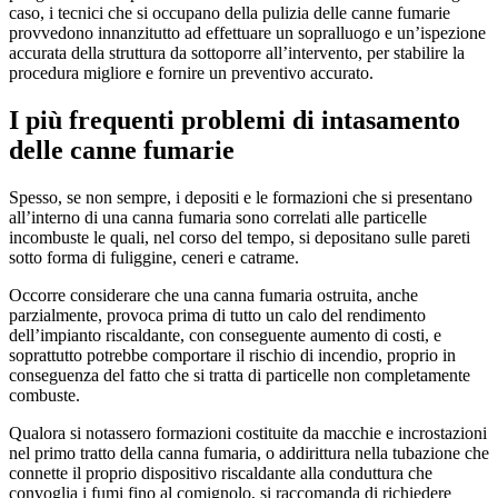
caso, i tecnici che si occupano della pulizia delle canne fumarie
provvedono innanzitutto ad effettuare un sopralluogo e un’ispezione
accurata della struttura da sottoporre all’intervento, per stabilire la
procedura migliore e fornire un preventivo accurato.
I più frequenti problemi di intasamento
delle canne fumarie
Spesso, se non sempre, i depositi e le formazioni che si presentano
all’interno di una canna fumaria sono correlati alle particelle
incombuste le quali, nel corso del tempo, si depositano sulle pareti
sotto forma di fuliggine, ceneri e catrame.
Occorre considerare che una canna fumaria ostruita, anche
parzialmente, provoca prima di tutto un calo del rendimento
dell’impianto riscaldante, con conseguente aumento di costi, e
soprattutto potrebbe comportare il rischio di incendio, proprio in
conseguenza del fatto che si tratta di particelle non completamente
combuste.
Qualora si notassero formazioni costituite da macchie e incrostazioni
nel primo tratto della canna fumaria, o addirittura nella tubazione che
connette il proprio dispositivo riscaldante alla conduttura che
convoglia i fumi fino al comignolo, si raccomanda di richiedere