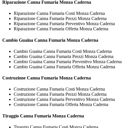
Riparazione
Canna Fumaria Monza Caderna
Riparazione Canna Fumaria Costi Monza Caderna
Riparazione Canna Fumaria Prezzi Monza Caderna
Riparazione Canna Fumaria Preventivo Monza Caderna
Riparazione Canna Fumaria Offerta Monza Caderna
Cambio Guaina
Canna Fumaria Monza Caderna
Cambio Guaina Canna Fumaria Costi Monza Caderna
Cambio Guaina Canna Fumaria Prezzi Monza Caderna
Cambio Guaina Canna Fumaria Preventivo Monza Caderna
Cambio Guaina Canna Fumaria Offerta Monza Caderna
Costruzione
Canna Fumaria Monza Caderna
Costruzione Canna Fumaria Costi Monza Caderna
Costruzione Canna Fumaria Prezzi Monza Caderna
Costruzione Canna Fumaria Preventivo Monza Caderna
Costruzione Canna Fumaria Offerta Monza Caderna
Tiraggio
Canna Fumaria Monza Caderna
Tiraggio Canna Fumaria Costi Monza Caderna