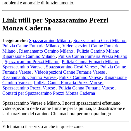
problemi e anomalie di funzionamento.
Link utili per Spazzacamino Prezzi
Monza Caderna
Leggi anche:
Spazzacamino Milano
,
Spazzacamino Costi Milano
,
Pulizia Canne Fumarie Milano
,
Videoispezioni Canne Fumarie
Milano
,
Risanamanto Camino Milano
,
Pulizia Camino Milano
,
Riparazione Camino Milano
,
Pulizia Canna Fumaria Prezzi Milano
,
Spazzacamino Prezzi Milano
,
Pulizia Canna Fumaria Milano
,
Spazzacamino Varese
,
Spazzacamino Costi Varese
,
Pulizia Canne
Fumarie Varese
,
Videoispezioni Canne Fumarie Varese
,
Risanamanto Camino Varese
,
Pulizia Camino Varese
,
Riparazione
Camino Varese
,
Pulizia Canna Fumaria Prezzi Varese
,
Spazzacamino Prezzi Varese
,
Pulizia Canna Fumaria Varese
,
Contatti per Spazzacamino Prezzi Monza Caderna
Spazzacamino Varese e Milano. I nostri spazzacamini effettuano
videoispezioni delle canne fumarie per la pulizia, la disostruzione e
la riparazione del camino. Chiamaci ora per un sopralluogo
Effettuiamo il servizio anche in queste zone: