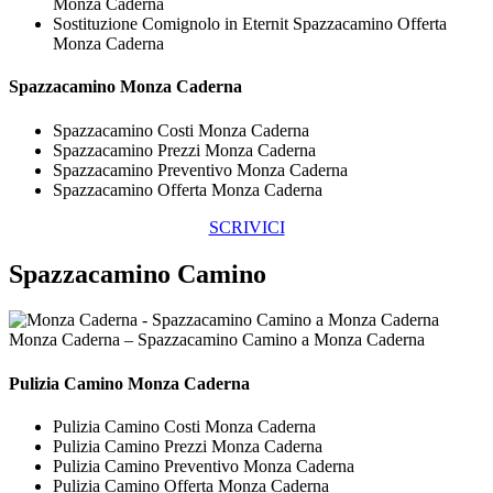
Monza Caderna
Sostituzione Comignolo in Eternit Spazzacamino Offerta
Monza Caderna
Spazzacamino Monza Caderna
Spazzacamino Costi Monza Caderna
Spazzacamino Prezzi Monza Caderna
Spazzacamino Preventivo Monza Caderna
Spazzacamino Offerta Monza Caderna
SCRIVICI
Spazzacamino Camino
Monza Caderna – Spazzacamino Camino a Monza Caderna
Pulizia
Camino Monza Caderna
Pulizia Camino Costi Monza Caderna
Pulizia Camino Prezzi Monza Caderna
Pulizia Camino Preventivo Monza Caderna
Pulizia Camino Offerta Monza Caderna