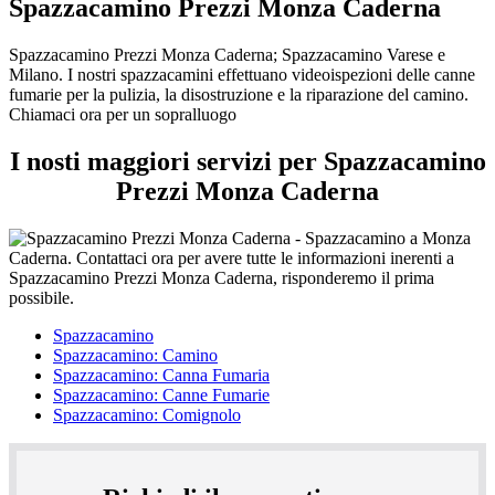
Spazzacamino Prezzi Monza Caderna
Spazzacamino Prezzi Monza Caderna; Spazzacamino Varese e
Milano. I nostri spazzacamini effettuano videoispezioni delle canne
fumarie per la pulizia, la disostruzione e la riparazione del camino.
Chiamaci ora per un sopralluogo
I nosti maggiori servizi per Spazzacamino
Prezzi Monza Caderna
Spazzacamino
Spazzacamino: Camino
Spazzacamino: Canna Fumaria
Spazzacamino: Canne Fumarie
Spazzacamino: Comignolo