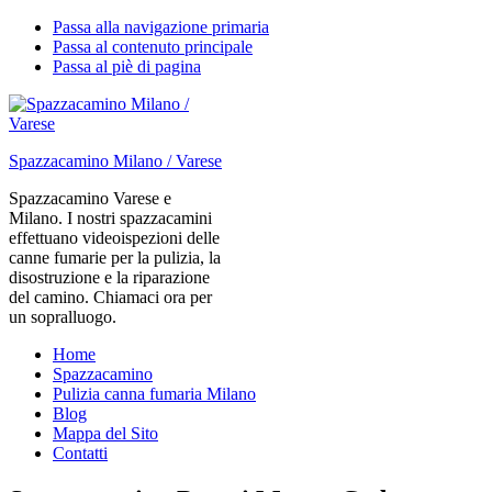
Passa alla navigazione primaria
Passa al contenuto principale
Passa al piè di pagina
Spazzacamino Milano / Varese
Spazzacamino Varese e
Milano. I nostri spazzacamini
effettuano videoispezioni delle
canne fumarie per la pulizia, la
disostruzione e la riparazione
del camino. Chiamaci ora per
un sopralluogo.
Home
Spazzacamino
Pulizia canna fumaria Milano
Blog
Mappa del Sito
Contatti