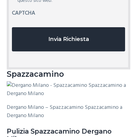
i
questo sito web.
v
CAPTCHA
a
c
y
*
Spazzacamino
Dergano Milano – Spazzacamino Spazzacamino a
Dergano Milano
Pulizia
Spazzacamino Dergano