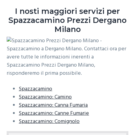
o
r
a
I nosti maggiori servizi per
n
i
Spazzacamino Prezzi Dergano
e
n
Milano
p
c
r
i
i
p
m
a
a
l
r
e
i
a
Spazzacamino
Spazzacamino: Camino
Spazzacamino: Canna Fumaria
Spazzacamino: Canne Fumarie
Spazzacamino: Comignolo