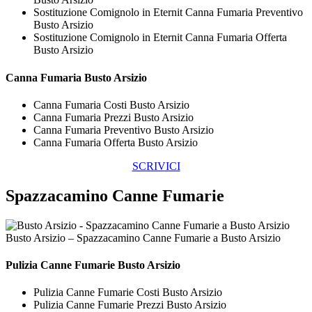
Sostituzione Comignolo in Eternit Canna Fumaria Preventivo
Busto Arsizio
Sostituzione Comignolo in Eternit Canna Fumaria Offerta
Busto Arsizio
Canna Fumaria Busto Arsizio
Canna Fumaria Costi Busto Arsizio
Canna Fumaria Prezzi Busto Arsizio
Canna Fumaria Preventivo Busto Arsizio
Canna Fumaria Offerta Busto Arsizio
SCRIVICI
Spazzacamino Canne Fumarie
Busto Arsizio – Spazzacamino Canne Fumarie a Busto Arsizio
Pulizia
Canne Fumarie Busto Arsizio
Pulizia Canne Fumarie Costi Busto Arsizio
Pulizia Canne Fumarie Prezzi Busto Arsizio