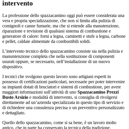
intervento
La professione dello spazzacamino oggi può essere considerata una
vera e propria specializzazione, che non si limita alla pulizia di
comignoli e canne fumarie, ma che si estende alla manutenzione,
riparazione e revisione di qualsiasi sistema di combustione e
generatore di calore: forni a legna, caminetti e stufe a legna, carbone
e pellet, caldaie alimentate da combustibili solidi.
L’intervento tecnico dello spazzacamino consiste sia nella pulizia e
manuntenzione completa che nella sostituzione di componenti
usurati oppure, se necessario, nell’installazione di un nuovo
dispositivo.
I tecnici che svolgono questo lavoro sono artigiani esperti in
possesso di certificazioni particolari, necessarie per poter intervenire
su impianti dotati di bruciatori e sistemi di combustione, per avere
maggiori informazioni sull’attività di uno
Spazzacamino Prezzi
Busto Arsizio
e modalità di intervento, si consiglia di rivolgersi
direttamente ad un’azienda specializzata in questo tipo di servizio e
di richiedere una consulenza precisa o un preventivo personalizzato
e dettagliato.
Quello dello spazzacamino, come si sa bene, è un lavoro molto
antico, che in parte ha conservato la tecnica della tradizione,