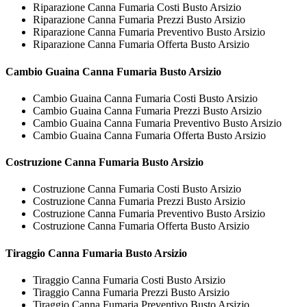
Riparazione Canna Fumaria Costi Busto Arsizio
Riparazione Canna Fumaria Prezzi Busto Arsizio
Riparazione Canna Fumaria Preventivo Busto Arsizio
Riparazione Canna Fumaria Offerta Busto Arsizio
Cambio Guaina
Canna Fumaria Busto Arsizio
Cambio Guaina Canna Fumaria Costi Busto Arsizio
Cambio Guaina Canna Fumaria Prezzi Busto Arsizio
Cambio Guaina Canna Fumaria Preventivo Busto Arsizio
Cambio Guaina Canna Fumaria Offerta Busto Arsizio
Costruzione
Canna Fumaria Busto Arsizio
Costruzione Canna Fumaria Costi Busto Arsizio
Costruzione Canna Fumaria Prezzi Busto Arsizio
Costruzione Canna Fumaria Preventivo Busto Arsizio
Costruzione Canna Fumaria Offerta Busto Arsizio
Tiraggio
Canna Fumaria Busto Arsizio
Tiraggio Canna Fumaria Costi Busto Arsizio
Tiraggio Canna Fumaria Prezzi Busto Arsizio
Tiraggio Canna Fumaria Preventivo Busto Arsizio