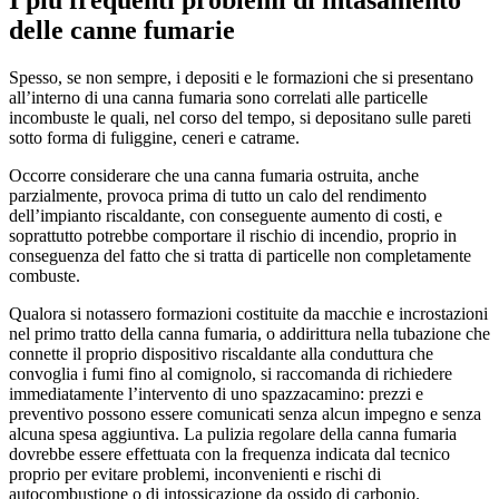
delle canne fumarie
Spesso, se non sempre, i depositi e le formazioni che si presentano
all’interno di una canna fumaria sono correlati alle particelle
incombuste le quali, nel corso del tempo, si depositano sulle pareti
sotto forma di fuliggine, ceneri e catrame.
Occorre considerare che una canna fumaria ostruita, anche
parzialmente, provoca prima di tutto un calo del rendimento
dell’impianto riscaldante, con conseguente aumento di costi, e
soprattutto potrebbe comportare il rischio di incendio, proprio in
conseguenza del fatto che si tratta di particelle non completamente
combuste.
Qualora si notassero formazioni costituite da macchie e incrostazioni
nel primo tratto della canna fumaria, o addirittura nella tubazione che
connette il proprio dispositivo riscaldante alla conduttura che
convoglia i fumi fino al comignolo, si raccomanda di richiedere
immediatamente l’intervento di uno spazzacamino: prezzi e
preventivo possono essere comunicati senza alcun impegno e senza
alcuna spesa aggiuntiva. La pulizia regolare della canna fumaria
dovrebbe essere effettuata con la frequenza indicata dal tecnico
proprio per evitare problemi, inconvenienti e rischi di
autocombustione o di intossicazione da ossido di carbonio.