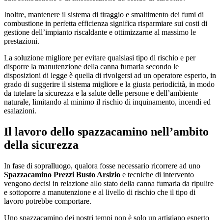
Inoltre, mantenere il sistema di tiraggio e smaltimento dei fumi di
combustione in perfetta efficienza significa risparmiare sui costi di
gestione dell’impianto riscaldante e ottimizzarne al massimo le
prestazioni.
La soluzione migliore per evitare qualsiasi tipo di rischio e per
disporre la manutenzione della canna fumaria secondo le
disposizioni di legge è quella di rivolgersi ad un operatore esperto, in
grado di suggerire il sistema migliore e la giusta periodicità, in modo
da tutelare la sicurezza e la salute delle persone e dell’ambiente
naturale, limitando al minimo il rischio di inquinamento, incendi ed
esalazioni.
Il lavoro dello spazzacamino nell’ambito
della sicurezza
In fase di sopralluogo, qualora fosse necessario ricorrere ad uno
Spazzacamino Prezzi Busto Arsizio
e tecniche di intervento
vengono decisi in relazione allo stato della canna fumaria da ripulire
e sottoporre a manutenzione e al livello di rischio che il tipo di
lavoro potrebbe comportare.
Uno spazzacamino dei nostri tempi non è solo un artigiano esperto