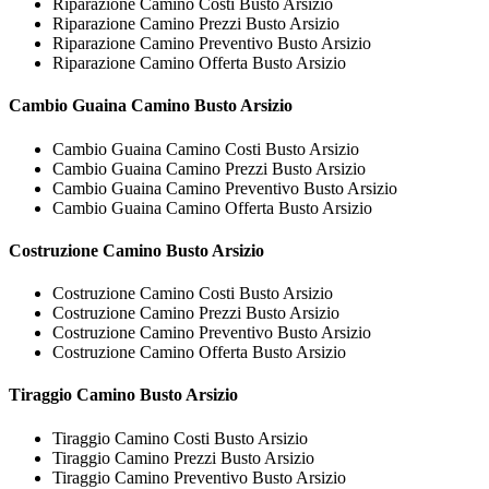
Riparazione Camino Costi Busto Arsizio
Riparazione Camino Prezzi Busto Arsizio
Riparazione Camino Preventivo Busto Arsizio
Riparazione Camino Offerta Busto Arsizio
Cambio Guaina
Camino Busto Arsizio
Cambio Guaina Camino Costi Busto Arsizio
Cambio Guaina Camino Prezzi Busto Arsizio
Cambio Guaina Camino Preventivo Busto Arsizio
Cambio Guaina Camino Offerta Busto Arsizio
Costruzione
Camino Busto Arsizio
Costruzione Camino Costi Busto Arsizio
Costruzione Camino Prezzi Busto Arsizio
Costruzione Camino Preventivo Busto Arsizio
Costruzione Camino Offerta Busto Arsizio
Tiraggio
Camino Busto Arsizio
Tiraggio Camino Costi Busto Arsizio
Tiraggio Camino Prezzi Busto Arsizio
Tiraggio Camino Preventivo Busto Arsizio