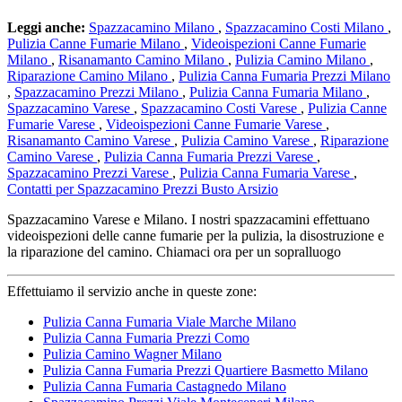
Leggi anche:
Spazzacamino Milano
,
Spazzacamino Costi Milano
,
Pulizia Canne Fumarie Milano
,
Videoispezioni Canne Fumarie
Milano
,
Risanamanto Camino Milano
,
Pulizia Camino Milano
,
Riparazione Camino Milano
,
Pulizia Canna Fumaria Prezzi Milano
,
Spazzacamino Prezzi Milano
,
Pulizia Canna Fumaria Milano
,
Spazzacamino Varese
,
Spazzacamino Costi Varese
,
Pulizia Canne
Fumarie Varese
,
Videoispezioni Canne Fumarie Varese
,
Risanamanto Camino Varese
,
Pulizia Camino Varese
,
Riparazione
Camino Varese
,
Pulizia Canna Fumaria Prezzi Varese
,
Spazzacamino Prezzi Varese
,
Pulizia Canna Fumaria Varese
,
Contatti per Spazzacamino Prezzi Busto Arsizio
Spazzacamino Varese e Milano. I nostri spazzacamini effettuano
videoispezioni delle canne fumarie per la pulizia, la disostruzione e
la riparazione del camino. Chiamaci ora per un sopralluogo
Effettuiamo il servizio anche in queste zone:
Pulizia Canna Fumaria Viale Marche Milano
Pulizia Canna Fumaria Prezzi Como
Pulizia Camino Wagner Milano
Pulizia Canna Fumaria Prezzi Quartiere Basmetto Milano
Pulizia Canna Fumaria Castagnedo Milano