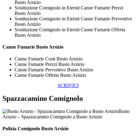
Busto Arsizio
Sostituzione Comignolo in Eternit Canne Fumarie Prezzi
Busto Arsizio
Sostituzione Comignolo in Eternit Canne Fumarie Preventivo
Busto Arsizio
Sostituzione Comignolo in Eternit Canne Fumarie Offerta
Busto Arsizio
Canne Fumarie Busto Arsizio
Canne Fumarie Costi Busto Arsizio
Canne Fumarie Prezzi Busto Arsizio
Canne Fumarie Preventivo Busto Arsizio
Canne Fumarie Offerta Busto Arsizio
SCRIVICI
Spazzacamino Comignolo
Busto
Arsizio – Spazzacamino Comignolo a Busto Arsizio
Pulizia
Comignolo Busto Arsizio