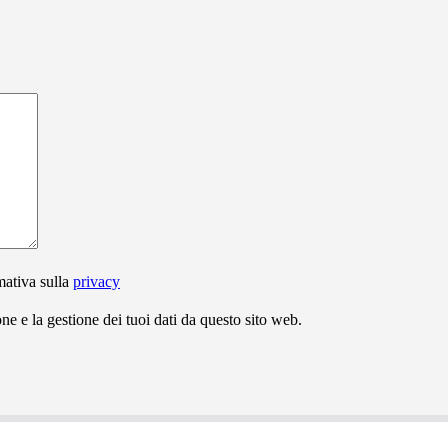
mativa sulla
privacy
e e la gestione dei tuoi dati da questo sito web.