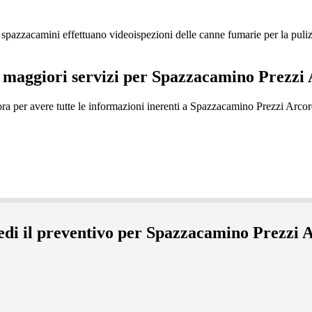
azzacamini effettuano videoispezioni delle canne fumarie per la pulizi
i maggiori servizi per Spazzacamino Prezzi
edi il preventivo per Spazzacamino Prezzi 