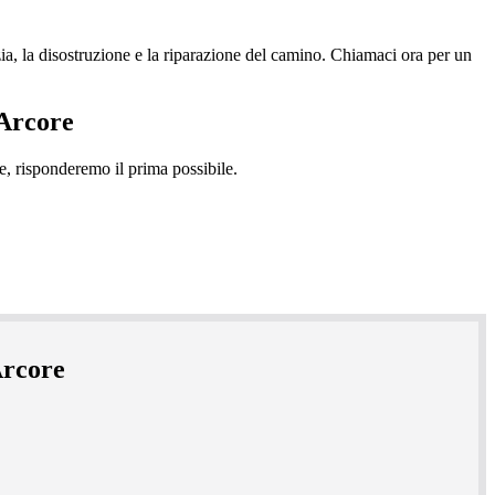
a, la disostruzione e la riparazione del camino. Chiamaci ora per un
 Arcore
Arcore