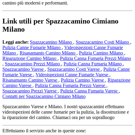
camino più moderni e performanti.
Link utili per Spazzacamino Cimiano
Milano
Leggi anche:
Spazzacamino Milano
,
Spazzacamino Costi Milano
,
Pulizia Canne Fumarie Milano
,
Videoispezioni Canne Fumarie
Milano
,
Risanamanto Camino Milano
,
Pulizia Camino Milano
,
Riparazione Camino Milano
,
Pulizia Canna Fumaria Prezzi Milano
,
Spazzacamino Prezzi Milano
,
Pulizia Canna Fumaria Milano
,
Spazzacamino Varese
,
Spazzacamino Costi Varese
,
Pulizia Canne
Fumarie Varese
,
Videoispezioni Canne Fumarie Varese
,
Risanamanto Camino Varese
,
Pulizia Camino Varese
,
Riparazione
Camino Varese
,
Pulizia Canna Fumaria Prezzi Varese
,
Spazzacamino Prezzi Varese
,
Pulizia Canna Fumaria Varese
,
Contatti per Spazzacamino Cimiano Milano
Spazzacamino Varese e Milano. I nostri spazzacamini effettuano
videoispezioni delle canne fumarie per la pulizia, la disostruzione e
la riparazione del camino. Chiamaci ora per un sopralluogo
Effettuiamo il servizio anche in queste zone: