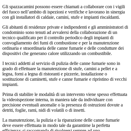
Gli spazzacamini possono essere chiamati a collaborare con i vigili
del fuoco nell’ambito di ispezioni e verifiche e lavorano in sinergia
con gli installatori di caldaie, camini, stufe e impianti riscaldanti.
Gli abitanti di residenze private e indipendenti e gli amministratori di
condominio sono tenuti ad avvalersi della collaborazione di un
tecnico qualificato per il controllo periodico degli impianti di
convogliamento dei fumi di combustione e per la manutenzione
ordinaria e straordinaria delle canne fumarie e delle condutture dei
dispositivi che generano calore utilizzando un combustibile.
I tecnici addetti al servizio di pulizia delle canne fumarie sono in
grado di effettuare la manutenzione di stufe, camini a pellet e a
legna, forni a legna di ristoranti e pizzerie, installazione o
sostituzione di caminetti, stufe e canne fumarie e ripristino di vecchi
impianti.
Prima di stabilire le modalità di un intervento viene spesso effettuata
la videoispezione interna, in maniera tale da individuare con
precisione eventuali anomalie o la presenza di ostruzioni dovute a
detriti, foglie, rami, nidi di volatili o di insetti.
La manutenzione, la pulizia e la riparazione delle canne fumarie
deve essere effettuata in modo tale da garantirne la perfetta
efficienza: si raccomanda di rivolgersi sempre ad uno