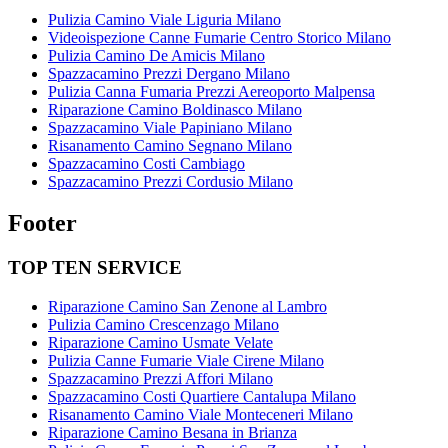
Pulizia Camino Viale Liguria Milano
Videoispezione Canne Fumarie Centro Storico Milano
Pulizia Camino De Amicis Milano
Spazzacamino Prezzi Dergano Milano
Pulizia Canna Fumaria Prezzi Aereoporto Malpensa
Riparazione Camino Boldinasco Milano
Spazzacamino Viale Papiniano Milano
Risanamento Camino Segnano Milano
Spazzacamino Costi Cambiago
Spazzacamino Prezzi Cordusio Milano
Footer
TOP TEN SERVICE
Riparazione Camino San Zenone al Lambro
Pulizia Camino Crescenzago Milano
Riparazione Camino Usmate Velate
Pulizia Canne Fumarie Viale Cirene Milano
Spazzacamino Prezzi Affori Milano
Spazzacamino Costi Quartiere Cantalupa Milano
Risanamento Camino Viale Monteceneri Milano
Riparazione Camino Besana in Brianza