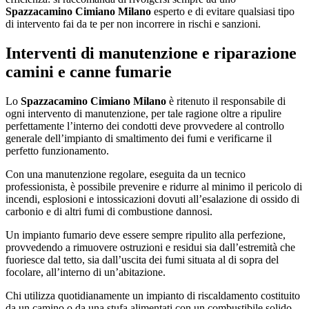
Spazzacamino Cimiano Milano
esperto e di evitare qualsiasi tipo
di intervento fai da te per non incorrere in rischi e sanzioni.
Interventi di manutenzione e riparazione
camini e canne fumarie
Lo
Spazzacamino Cimiano Milano
è ritenuto il responsabile di
ogni intervento di manutenzione, per tale ragione oltre a ripulire
perfettamente l’interno dei condotti deve provvedere al controllo
generale dell’impianto di smaltimento dei fumi e verificarne il
perfetto funzionamento.
Con una manutenzione regolare, eseguita da un tecnico
professionista, è possibile prevenire e ridurre al minimo il pericolo di
incendi, esplosioni e intossicazioni dovuti all’esalazione di ossido di
carbonio e di altri fumi di combustione dannosi.
Un impianto fumario deve essere sempre ripulito alla perfezione,
provvedendo a rimuovere ostruzioni e residui sia dall’estremità che
fuoriesce dal tetto, sia dall’uscita dei fumi situata al di sopra del
focolare, all’interno di un’abitazione.
Chi utilizza quotidianamente un impianto di riscaldamento costituito
da un camino o da una stufa alimentati con un combustibile solido,