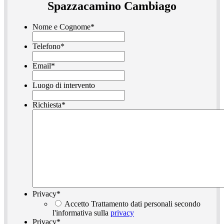
Spazzacamino Cambiago
Nome e Cognome
*
Telefono
*
Email
*
Luogo di intervento
Richiesta
*
Privacy
*
Accetto Trattamento dati personali secondo
l'informativa sulla
privacy
Privacy
*