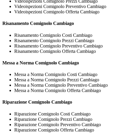
Videoispezioni Comignolo Prezzi Cambiago
Videoispezioni Comignolo Preventivo Cambiago
Videoispezioni Comignolo Offerta Cambiago
Risanamento
Comignolo Cambiago
Risanamento Comignolo Costi Cambiago
Risanamento Comignolo Prezzi Cambiago
Risanamento Comignolo Preventivo Cambiago
Risanamento Comignolo Offerta Cambiago
Messa a Norma
Comignolo Cambiago
Messa a Norma Comignolo Costi Cambiago
Messa a Norma Comignolo Prezzi Cambiago
Messa a Norma Comignolo Preventivo Cambiago
Messa a Norma Comignolo Offerta Cambiago
Riparazione
Comignolo Cambiago
Riparazione Comignolo Costi Cambiago
Riparazione Comignolo Prezzi Cambiago
Riparazione Comignolo Preventivo Cambiago
Riparazione Comignolo Offerta Cambiago