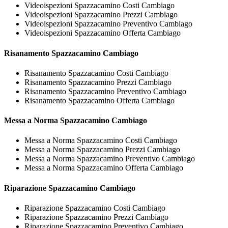
Videoispezioni Spazzacamino Costi Cambiago
Videoispezioni Spazzacamino Prezzi Cambiago
Videoispezioni Spazzacamino Preventivo Cambiago
Videoispezioni Spazzacamino Offerta Cambiago
Risanamento
Spazzacamino Cambiago
Risanamento Spazzacamino Costi Cambiago
Risanamento Spazzacamino Prezzi Cambiago
Risanamento Spazzacamino Preventivo Cambiago
Risanamento Spazzacamino Offerta Cambiago
Messa a Norma
Spazzacamino Cambiago
Messa a Norma Spazzacamino Costi Cambiago
Messa a Norma Spazzacamino Prezzi Cambiago
Messa a Norma Spazzacamino Preventivo Cambiago
Messa a Norma Spazzacamino Offerta Cambiago
Riparazione
Spazzacamino Cambiago
Riparazione Spazzacamino Costi Cambiago
Riparazione Spazzacamino Prezzi Cambiago
Riparazione Spazzacamino Preventivo Cambiago