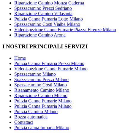
Riparazione Camino Monza Caderna
Spazzacamino Prezzi Sedriano
Riparazione Camino Villasanta
Pulizia Canna Fumaria Lotto Milano
Spazzacamino Costi Vialba Milano
Videoispezione Canne Fumarie Piazza Firenze Milano
Riparazione Camino Arona
I NOSTRI PRINCIPALI SERVIZI
Home
Pulizia Canna Fumaria Prezzi Milano
Videoispezione Canne Fumarie Milano
Spazzacamino Milano
Spazzacamino Prezzi Milano
Spazzacamino Costi Milano
Risanamento Camino Milano
Riparazione Camino Milano
Pulizia Canne Fumarie Milano
Pulizia Canna Fumaria Milano
Pulizia Camino Milano
Bozza automatica
Contattaci
Pulizia canna fumaria Milano