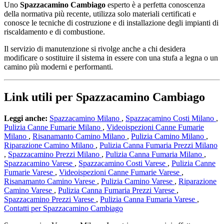
Uno
Spazzacamino Cambiago
esperto è a perfetta conoscenza
della normativa più recente, utilizza solo materiali certificati e
conosce le tecniche di costruzione e di installazione degli impianti di
riscaldamento e di combustione.
Il servizio di manutenzione si rivolge anche a chi desidera
modificare o sostituire il sistema in essere con una stufa a legna o un
camino più moderni e performanti.
Link utili per Spazzacamino Cambiago
Leggi anche:
Spazzacamino Milano
,
Spazzacamino Costi Milano
,
Pulizia Canne Fumarie Milano
,
Videoispezioni Canne Fumarie
Milano
,
Risanamanto Camino Milano
,
Pulizia Camino Milano
,
Riparazione Camino Milano
,
Pulizia Canna Fumaria Prezzi Milano
,
Spazzacamino Prezzi Milano
,
Pulizia Canna Fumaria Milano
,
Spazzacamino Varese
,
Spazzacamino Costi Varese
,
Pulizia Canne
Fumarie Varese
,
Videoispezioni Canne Fumarie Varese
,
Risanamanto Camino Varese
,
Pulizia Camino Varese
,
Riparazione
Camino Varese
,
Pulizia Canna Fumaria Prezzi Varese
,
Spazzacamino Prezzi Varese
,
Pulizia Canna Fumaria Varese
,
Contatti per Spazzacamino Cambiago