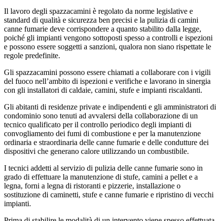
Il lavoro degli spazzacamini è regolato da norme legislative e
standard di qualità e sicurezza ben precisi e la pulizia di camini
canne fumarie deve corrispondere a quanto stabilito dalla legge,
poiché gli impianti vengono sottoposti spesso a controlli e ispezioni
e possono essere soggetti a sanzioni, qualora non siano rispettate le
regole predefinite.
Gli spazzacamini possono essere chiamati a collaborare con i vigili
del fuoco nell’ambito di ispezioni e verifiche e lavorano in sinergia
con gli installatori di caldaie, camini, stufe e impianti riscaldanti.
Gli abitanti di residenze private e indipendenti e gli amministratori di
condominio sono tenuti ad avvalersi della collaborazione di un
tecnico qualificato per il controllo periodico degli impianti di
convogliamento dei fumi di combustione e per la manutenzione
ordinaria e straordinaria delle canne fumarie e delle condutture dei
dispositivi che generano calore utilizzando un combustibile.
I tecnici addetti al servizio di pulizia delle canne fumarie sono in
grado di effettuare la manutenzione di stufe, camini a pellet e a
legna, forni a legna di ristoranti e pizzerie, installazione o
sostituzione di caminetti, stufe e canne fumarie e ripristino di vecchi
impianti.
Prima di stabilire le modalità di un intervento viene spesso effettuata