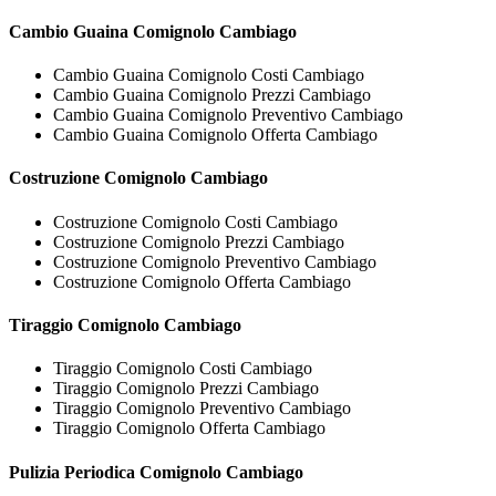
Cambio Guaina
Comignolo Cambiago
Cambio Guaina Comignolo Costi Cambiago
Cambio Guaina Comignolo Prezzi Cambiago
Cambio Guaina Comignolo Preventivo Cambiago
Cambio Guaina Comignolo Offerta Cambiago
Costruzione
Comignolo Cambiago
Costruzione Comignolo Costi Cambiago
Costruzione Comignolo Prezzi Cambiago
Costruzione Comignolo Preventivo Cambiago
Costruzione Comignolo Offerta Cambiago
Tiraggio
Comignolo Cambiago
Tiraggio Comignolo Costi Cambiago
Tiraggio Comignolo Prezzi Cambiago
Tiraggio Comignolo Preventivo Cambiago
Tiraggio Comignolo Offerta Cambiago
Pulizia Periodica
Comignolo Cambiago