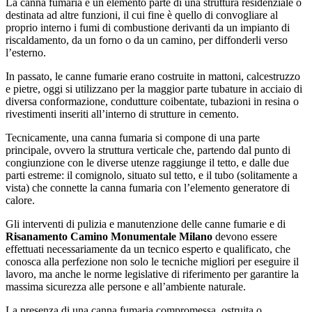
La canna fumaria è un elemento parte di una struttura residenziale o
destinata ad altre funzioni, il cui fine è quello di convogliare al
proprio interno i fumi di combustione derivanti da un impianto di
riscaldamento, da un forno o da un camino, per diffonderli verso
l’esterno.
In passato, le canne fumarie erano costruite in mattoni, calcestruzzo
e pietre, oggi si utilizzano per la maggior parte tubature in acciaio di
diversa conformazione, condutture coibentate, tubazioni in resina o
rivestimenti inseriti all’interno di strutture in cemento.
Tecnicamente, una canna fumaria si compone di una parte
principale, ovvero la struttura verticale che, partendo dal punto di
congiunzione con le diverse utenze raggiunge il tetto, e dalle due
parti estreme: il comignolo, situato sul tetto, e il tubo (solitamente a
vista) che connette la canna fumaria con l’elemento generatore di
calore.
Gli interventi di pulizia e manutenzione delle canne fumarie e di
Risanamento Camino Monumentale Milano
devono essere
effettuati necessariamente da un tecnico esperto e qualificato, che
conosca alla perfezione non solo le tecniche migliori per eseguire il
lavoro, ma anche le norme legislative di riferimento per garantire la
massima sicurezza alle persone e all’ambiente naturale.
La presenza di una canna fumaria compromessa, ostruita o