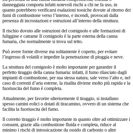
danneggiata comporta infatti notevoli rischi a chi ne fa uso, in
quanto potrebbero verificarsi esalazioni tossiche dovute al ritorno dei
fumi di combustione verso l’interno, e incendi, provocati dalla
presenza di incrostazioni e ostruzioni all’interno della struttura.
Il rischio dovuto alle ostruzioni del comignolo e alle formazioni di
fuliggine e catrame Il comignolo è la parte esterna della canna
fumaria, che normalmente si trova sul tetto.
Può avere forme diverse ma solitamente è coperto, per evitare
l’ingresso di volatili e impedire la penetrazione di pioggia e neve.
La struttura del comignolo è molto importante per garantire il
perfetto tiraggio della canna fumaria: infatti, il fumo rilasciato dagli
impianti di combustione, per sua stessa natura, sale verso l’alto e, nel
caso di correnti d’aria esterne, la risalita diviene molto più rapida e la
fuoriuscita del fumo è completa.
Attualmente, per favorire ulteriormente il tiraggio, si installano
spesso camini eolici o dotati di tiracamino, ovvero di un sistema che
facilita la fuoriuscita del fumo.
Il corretto tiraggio è molto importante in quanto oltre ad ottimizzare i
consumi, grazie alla combustione fluida e completa, riduce al
minimo i rischi di intossicazione da ossido di carbonio o altre