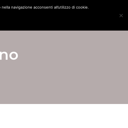
nella navigazione acconsenti all’utilizzo di cookie.
ria Milano
Blog
Mappa del Sito
Contatti
ino