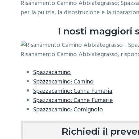
ora
Risanamento Camino Abbiategrasso; Spazzaca
z
o
i
per
un
per la pulizia, la disostruzione e la riparaz
i
p
n
sopralluogo.
o
r
a
I nosti maggiori
n
i
e
n
p
c
r
i
i
p
Spazzacamino
m
a
Spazzacamino: Camino
a
l
Spazzacamino: Canna Fumaria
r
e
Spazzacamino: Canne Fumarie
i
Spazzacamino: Comignolo
a
Richiedi il pre