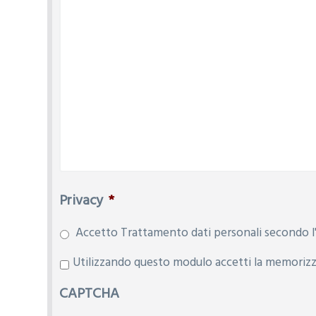
Privacy
*
Accetto Trattamento dati personali secondo l'
P
Utilizzando questo modulo accetti la memorizza
r
CAPTCHA
i