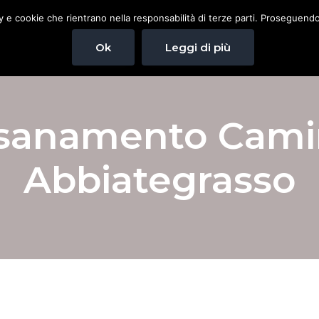
cy e cookie che rientrano nella responsabilità di terze parti. Proseguendo 
Home
Spazzacamino
Pulizia canna fuma
Ok
Leggi di più
sanamento Cam
Abbiategrasso