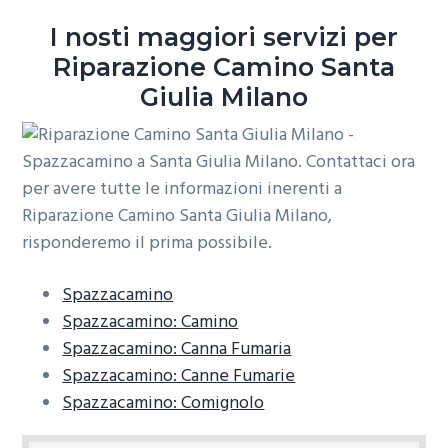
o
r
a
I nosti maggiori servizi per
n
i
Riparazione Camino Santa
e
n
Giulia Milano
p
c
r
i
i
p
m
a
a
l
r
e
i
a
Spazzacamino
Spazzacamino: Camino
Spazzacamino: Canna Fumaria
Spazzacamino: Canne Fumarie
Spazzacamino: Comignolo