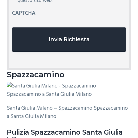
i
questo sito web.
v
CAPTCHA
a
c
y
*
Spazzacamino
Santa Giulia Milano – Spazzacamino Spazzacamino
a Santa Giulia Milano
Pulizia
Spazzacamino Santa Giulia