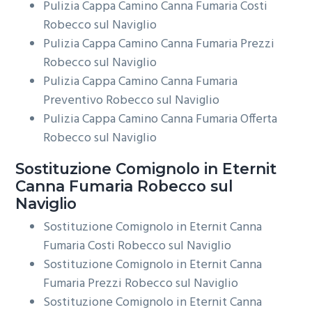
Pulizia Cappa Camino Canna Fumaria Costi
Robecco sul Naviglio
Pulizia Cappa Camino Canna Fumaria Prezzi
Robecco sul Naviglio
Pulizia Cappa Camino Canna Fumaria
Preventivo Robecco sul Naviglio
Pulizia Cappa Camino Canna Fumaria Offerta
Robecco sul Naviglio
Sostituzione Comignolo in Eternit
Canna Fumaria Robecco sul
Naviglio
Sostituzione Comignolo in Eternit Canna
Fumaria Costi Robecco sul Naviglio
Sostituzione Comignolo in Eternit Canna
Fumaria Prezzi Robecco sul Naviglio
Sostituzione Comignolo in Eternit Canna