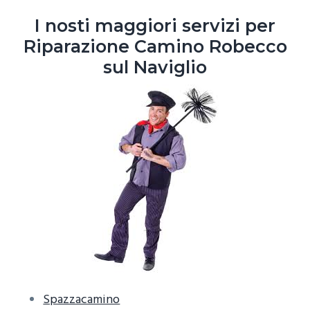
o
r
a
I nosti maggiori servizi per
n
i
Riparazione Camino Robecco
e
n
sul Naviglio
p
c
r
i
i
p
m
a
a
l
r
e
i
a
Spazzacamino