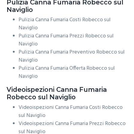
Pulizia
Canna Fumaria Robecco sul
Naviglio
Pulizia Canna Fumaria Costi Robecco sul
Naviglio
Pulizia Canna Fumaria Prezzi Robecco sul
Naviglio
Pulizia Canna Fumaria Preventivo Robecco sul
Naviglio
Pulizia Canna Fumaria Offerta Robecco sul
Naviglio
Videoispezioni
Canna Fumaria
Robecco sul Naviglio
Videoispezioni Canna Fumaria Costi Robecco
sul Naviglio
Videoispezioni Canna Fumaria Prezzi Robecco
sul Naviglio