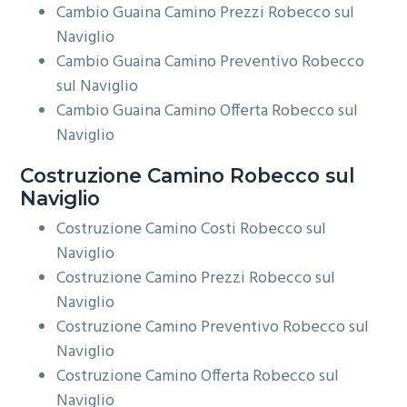
Cambio Guaina Camino Prezzi Robecco sul
Naviglio
Cambio Guaina Camino Preventivo Robecco
sul Naviglio
Cambio Guaina Camino Offerta Robecco sul
Naviglio
Costruzione
Camino Robecco sul
Naviglio
Costruzione Camino Costi Robecco sul
Naviglio
Costruzione Camino Prezzi Robecco sul
Naviglio
Costruzione Camino Preventivo Robecco sul
Naviglio
Costruzione Camino Offerta Robecco sul
Naviglio