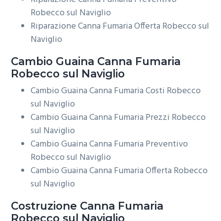
Robecco sul Naviglio
Riparazione Canna Fumaria Offerta Robecco sul
Naviglio
Cambio Guaina
Canna Fumaria
Robecco sul Naviglio
Cambio Guaina Canna Fumaria Costi Robecco
sul Naviglio
Cambio Guaina Canna Fumaria Prezzi Robecco
sul Naviglio
Cambio Guaina Canna Fumaria Preventivo
Robecco sul Naviglio
Cambio Guaina Canna Fumaria Offerta Robecco
sul Naviglio
Costruzione
Canna Fumaria
Robecco sul Naviglio