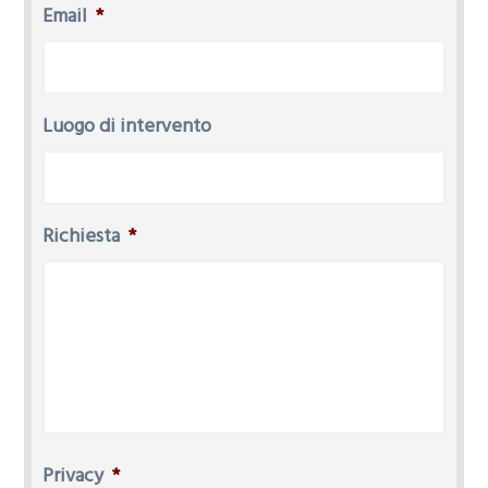
Email
*
Luogo di intervento
Richiesta
*
Privacy
*