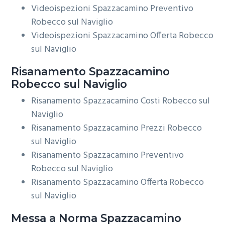
Videoispezioni Spazzacamino Preventivo
Robecco sul Naviglio
Videoispezioni Spazzacamino Offerta Robecco
sul Naviglio
Risanamento
Spazzacamino
Robecco sul Naviglio
Risanamento Spazzacamino Costi Robecco sul
Naviglio
Risanamento Spazzacamino Prezzi Robecco
sul Naviglio
Risanamento Spazzacamino Preventivo
Robecco sul Naviglio
Risanamento Spazzacamino Offerta Robecco
sul Naviglio
Messa a Norma
Spazzacamino