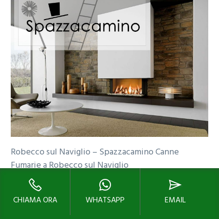
Robecco sul Naviglio – Spazzacamino Canne
Fumarie a Robecco sul Naviglio
Pulizia
Canne Fumarie Robecco sul
CHIAMA ORA
WHATSAPP
EMAIL
Naviglio