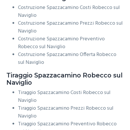
Costruzione Spazzacamino Costi Robecco sul
Naviglio
Costruzione Spazzacamino Prezzi Robecco sul
Naviglio
Costruzione Spazzacamino Preventivo
Robecco sul Naviglio
Costruzione Spazzacamino Offerta Robecco
sul Naviglio
Tiraggio
Spazzacamino Robecco sul
Naviglio
Tiraggio Spazzacamino Costi Robecco sul
Naviglio
Tiraggio Spazzacamino Prezzi Robecco sul
Naviglio
Tiraggio Spazzacamino Preventivo Robecco