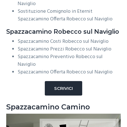
Naviglio
Sostituzione Comignolo in Eternit
Spazzacamino Offerta Robecco sul Naviglio
Spazzacamino Robecco sul Naviglio
Spazzacamino Costi Robecco sul Naviglio
Spazzacamino Prezzi Robecco sul Naviglio
Spazzacamino Preventivo Robecco sul
Naviglio
Spazzacamino Offerta Robecco sul Naviglio
SCRIVICI
Spazzacamino Camino