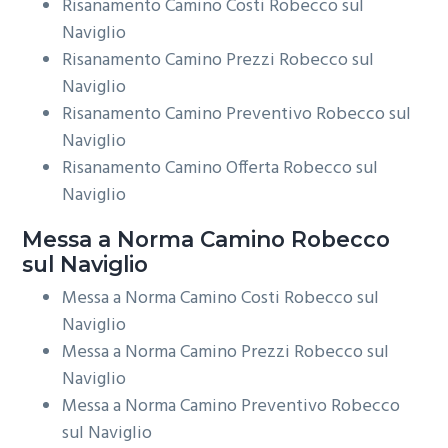
Risanamento Camino Costi Robecco sul
Naviglio
Risanamento Camino Prezzi Robecco sul
Naviglio
Risanamento Camino Preventivo Robecco sul
Naviglio
Risanamento Camino Offerta Robecco sul
Naviglio
Messa a Norma
Camino Robecco
sul Naviglio
Messa a Norma Camino Costi Robecco sul
Naviglio
Messa a Norma Camino Prezzi Robecco sul
Naviglio
Messa a Norma Camino Preventivo Robecco
sul Naviglio