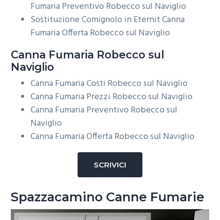
Fumaria Preventivo Robecco sul Naviglio
Sostituzione Comignolo in Eternit Canna
Fumaria Offerta Robecco sul Naviglio
Canna Fumaria Robecco sul
Naviglio
Canna Fumaria Costi Robecco sul Naviglio
Canna Fumaria Prezzi Robecco sul Naviglio
Canna Fumaria Preventivo Robecco sul
Naviglio
Canna Fumaria Offerta Robecco sul Naviglio
SCRIVICI
Spazzacamino Canne Fumarie