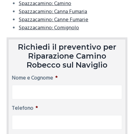
Spazzacamino: Camino
Spazzacamino: Canna Fumaria
Spazzacamino: Canne Fumarie
Spazzacamino: Comignolo
Richiedi il preventivo per
Riparazione Camino
Robecco sul Naviglio
Nome e Cognome
*
Telefono
*