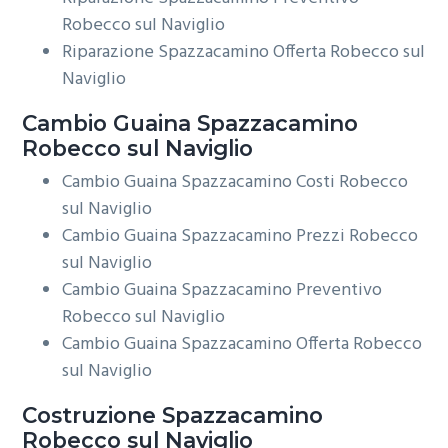
Robecco sul Naviglio
Riparazione Spazzacamino Offerta Robecco sul
Naviglio
Cambio Guaina
Spazzacamino
Robecco sul Naviglio
Cambio Guaina Spazzacamino Costi Robecco
sul Naviglio
Cambio Guaina Spazzacamino Prezzi Robecco
sul Naviglio
Cambio Guaina Spazzacamino Preventivo
Robecco sul Naviglio
Cambio Guaina Spazzacamino Offerta Robecco
sul Naviglio
Costruzione
Spazzacamino
Robecco sul Naviglio