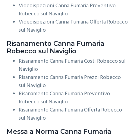
Videoispezioni Canna Fumaria Preventivo
Robecco sul Naviglio
Videoispezioni Canna Fumaria Offerta Robecco
sul Naviglio
Risanamento
Canna Fumaria
Robecco sul Naviglio
Risanamento Canna Fumaria Costi Robecco sul
Naviglio
Risanamento Canna Fumaria Prezzi Robecco
sul Naviglio
Risanamento Canna Fumaria Preventivo
Robecco sul Naviglio
Risanamento Canna Fumaria Offerta Robecco
sul Naviglio
Messa a Norma
Canna Fumaria