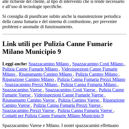
alle richieste del cliente, al tipo di intervento che si rende necessario
e all’uso di tecnologie specifiche.
Si consiglia di pianificare subito anche la manutenzione periodica
della canna fumaria e del sistema di combustione, per prevenire
problemi e anomalie di funzionamento.
Link utili per Pulizia Canne Fumarie
Milano Municipio 9
Leggi anche:
Spazzacamino Milano
,
Spazzacamino Costi Milano
,
Pulizia Canne Fumarie Milano
,
Videoispezioni Canne Fumarie
Milano
,
Risanamanto Camino Milano
,
Pulizia Camino Milano
,
Riparazione Camino Milano
,
Pulizia Canna Fumaria Prezzi Milano
,
Spazzacamino Prezzi Milano
,
Pulizia Canna Fumaria Milano
,
Spazzacamino Varese
,
Spazzacamino Costi Varese
,
Pulizia Canne
Fumarie Varese
,
Videoispezioni Canne Fumarie Varese
,
Risanamanto Camino Varese
,
Pulizia Camino Varese
,
Riparazione
Camino Varese
,
Pulizia Canna Fumaria Prezzi Varese
,
Spazzacamino Prezzi Varese
,
Pulizia Canna Fumaria Varese
,
Contatti per Pulizia Canne Fumarie Milano Municipio 9
Spazzacamino Varese e Milano. I nostri spazzacamini effettuano