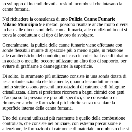
lo sviluppo di incendi dovuti a residui incombusti che intasano la
canna fumaria.
Nel richiedere la consulenza di uno
Pulizia Canne Fumarie
Milano Municipio 9
e metodi possono risultare anche molto diversi
in base alle dimensioni della canna fumaria, alle condizioni in cui si
trova la conduttura e al tipo di lavoro da svolgere.
Generalmente, la pulizia delle canne fumarie viene effettuata con
sonde flessibili munite di spazzole più o meno rigide, in relazione
alle caratteristiche del condotto, nel caso in cui si trattasse di tubature
in acciaio o metallo, occorre utilizzare un altro tipo di supporto, per
evitare di graffiarne o danneggiarne la superficie.
Di solito, lo strumento più utilizzato consiste in una sonda dotata di
testa rotante azionata elettricamente, quando le condutture sono
molto strette o sono presenti incrostazioni di catrame e di fuliggine
cristallizzata, allora si preferisce ricorrere a bagni chimici con getti
d’acqua sotto pressione e prodotti specifici, che consentano di
rimuovere anche le formazioni più indurite senza raschiare la
superficie interna della canna fumaria.
Uno dei sistemi utilizzati più raramente è quello della combustione
controllata, che consiste nel bruciare, con estrema precauzione e
attenzione, le formazioni di catrame e di materiale incombusto che si