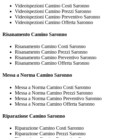
Videoispezioni Camino Costi Saronno
Videoispezioni Camino Prezzi Saronno
Videoispezioni Camino Preventivo Saronno
Videoispezioni Camino Offerta Saronno
Risanamento
Camino Saronno
Risanamento Camino Costi Saronno
Risanamento Camino Prezzi Saronno
Risanamento Camino Preventivo Saronno
Risanamento Camino Offerta Saronno
Messa a Norma
Camino Saronno
Messa a Norma Camino Costi Saronno
Messa a Norma Camino Prezzi Saronno
Messa a Norma Camino Preventivo Saronno
Messa a Norma Camino Offerta Saronno
Riparazione
Camino Saronno
Riparazione Camino Costi Saronno
Riparazione Camino Prezzi Saronno