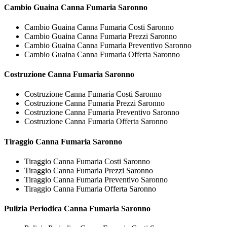
Cambio Guaina
Canna Fumaria Saronno
Cambio Guaina Canna Fumaria Costi Saronno
Cambio Guaina Canna Fumaria Prezzi Saronno
Cambio Guaina Canna Fumaria Preventivo Saronno
Cambio Guaina Canna Fumaria Offerta Saronno
Costruzione
Canna Fumaria Saronno
Costruzione Canna Fumaria Costi Saronno
Costruzione Canna Fumaria Prezzi Saronno
Costruzione Canna Fumaria Preventivo Saronno
Costruzione Canna Fumaria Offerta Saronno
Tiraggio
Canna Fumaria Saronno
Tiraggio Canna Fumaria Costi Saronno
Tiraggio Canna Fumaria Prezzi Saronno
Tiraggio Canna Fumaria Preventivo Saronno
Tiraggio Canna Fumaria Offerta Saronno
Pulizia Periodica
Canna Fumaria Saronno