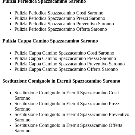
Pulizia Periodica
Spazzacamino Saronno
Pulizia Periodica Spazzacamino Costi Saronno
Pulizia Periodica Spazzacamino Prezzi Saronno
Pulizia Periodica Spazzacamino Preventivo Saronno
Pulizia Periodica Spazzacamino Offerta Saronno
Pulizia Cappa Camino
Spazzacamino Saronno
Pulizia Cappa Camino Spazzacamino Costi Saronno
Pulizia Cappa Camino Spazzacamino Prezzi Saronno
Pulizia Cappa Camino Spazzacamino Preventivo Saronno
Pulizia Cappa Camino Spazzacamino Offerta Saronno
Sostituzione Comignolo in Eternit
Spazzacamino Saronno
Sostituzione Comignolo in Eternit Spazzacamino Costi
Saronno
Sostituzione Comignolo in Eternit Spazzacamino Prezzi
Saronno
Sostituzione Comignolo in Eternit Spazzacamino Preventivo
Saronno
Sostituzione Comignolo in Eternit Spazzacamino Offerta
Saronno