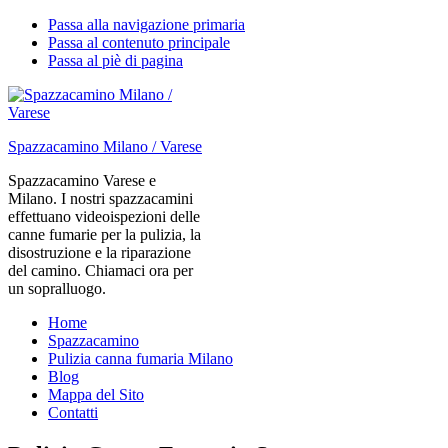
Passa alla navigazione primaria
Passa al contenuto principale
Passa al piè di pagina
Spazzacamino Milano / Varese
Spazzacamino Varese e
Milano. I nostri spazzacamini
effettuano videoispezioni delle
canne fumarie per la pulizia, la
disostruzione e la riparazione
del camino. Chiamaci ora per
un sopralluogo.
Home
Spazzacamino
Pulizia canna fumaria Milano
Blog
Mappa del Sito
Contatti