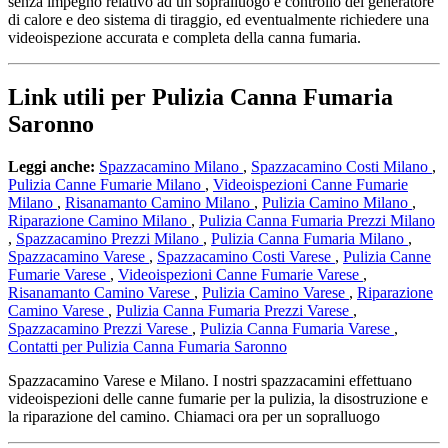
senza impegno relativo ad un sopralluogo e controllo del generatore
di calore e deo sistema di tiraggio, ed eventualmente richiedere una
videoispezione accurata e completa della canna fumaria.
Link utili per Pulizia Canna Fumaria
Saronno
Leggi anche:
Spazzacamino Milano
,
Spazzacamino Costi Milano
,
Pulizia Canne Fumarie Milano
,
Videoispezioni Canne Fumarie
Milano
,
Risanamanto Camino Milano
,
Pulizia Camino Milano
,
Riparazione Camino Milano
,
Pulizia Canna Fumaria Prezzi Milano
,
Spazzacamino Prezzi Milano
,
Pulizia Canna Fumaria Milano
,
Spazzacamino Varese
,
Spazzacamino Costi Varese
,
Pulizia Canne
Fumarie Varese
,
Videoispezioni Canne Fumarie Varese
,
Risanamanto Camino Varese
,
Pulizia Camino Varese
,
Riparazione
Camino Varese
,
Pulizia Canna Fumaria Prezzi Varese
,
Spazzacamino Prezzi Varese
,
Pulizia Canna Fumaria Varese
,
Contatti per Pulizia Canna Fumaria Saronno
Spazzacamino Varese e Milano. I nostri spazzacamini effettuano
videoispezioni delle canne fumarie per la pulizia, la disostruzione e
la riparazione del camino. Chiamaci ora per un sopralluogo