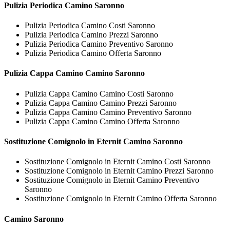
Pulizia Periodica
Camino Saronno
Pulizia Periodica Camino Costi Saronno
Pulizia Periodica Camino Prezzi Saronno
Pulizia Periodica Camino Preventivo Saronno
Pulizia Periodica Camino Offerta Saronno
Pulizia Cappa Camino
Camino Saronno
Pulizia Cappa Camino Camino Costi Saronno
Pulizia Cappa Camino Camino Prezzi Saronno
Pulizia Cappa Camino Camino Preventivo Saronno
Pulizia Cappa Camino Camino Offerta Saronno
Sostituzione Comignolo in Eternit
Camino Saronno
Sostituzione Comignolo in Eternit Camino Costi Saronno
Sostituzione Comignolo in Eternit Camino Prezzi Saronno
Sostituzione Comignolo in Eternit Camino Preventivo
Saronno
Sostituzione Comignolo in Eternit Camino Offerta Saronno
Camino Saronno