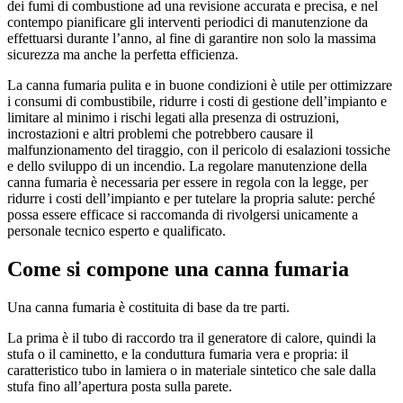
dei fumi di combustione ad una revisione accurata e precisa, e nel
contempo pianificare gli interventi periodici di manutenzione da
effettuarsi durante l’anno, al fine di garantire non solo la massima
sicurezza ma anche la perfetta efficienza.
La canna fumaria pulita e in buone condizioni è utile per ottimizzare
i consumi di combustibile, ridurre i costi di gestione dell’impianto e
limitare al minimo i rischi legati alla presenza di ostruzioni,
incrostazioni e altri problemi che potrebbero causare il
malfunzionamento del tiraggio, con il pericolo di esalazioni tossiche
e dello sviluppo di un incendio. La regolare manutenzione della
canna fumaria è necessaria per essere in regola con la legge, per
ridurre i costi dell’impianto e per tutelare la propria salute: perché
possa essere efficace si raccomanda di rivolgersi unicamente a
personale tecnico esperto e qualificato.
Come si compone una canna fumaria
Una canna fumaria è costituita di base da tre parti.
La prima è il tubo di raccordo tra il generatore di calore, quindi la
stufa o il caminetto, e la conduttura fumaria vera e propria: il
caratteristico tubo in lamiera o in materiale sintetico che sale dalla
stufa fino all’apertura posta sulla parete.