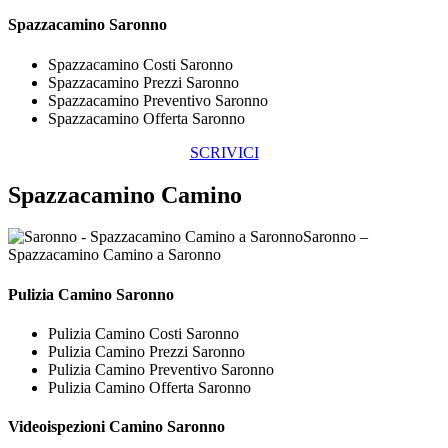
Spazzacamino Saronno
Spazzacamino Costi Saronno
Spazzacamino Prezzi Saronno
Spazzacamino Preventivo Saronno
Spazzacamino Offerta Saronno
SCRIVICI
Spazzacamino Camino
Saronno –
Spazzacamino Camino a Saronno
Pulizia
Camino Saronno
Pulizia Camino Costi Saronno
Pulizia Camino Prezzi Saronno
Pulizia Camino Preventivo Saronno
Pulizia Camino Offerta Saronno
Videoispezioni
Camino Saronno