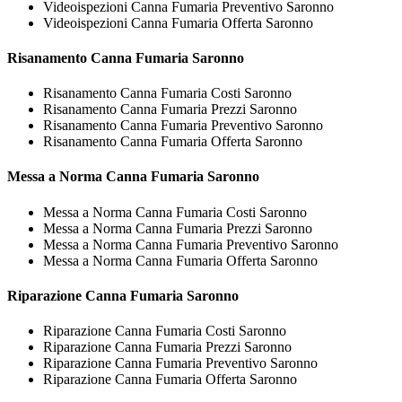
Videoispezioni Canna Fumaria Preventivo Saronno
Videoispezioni Canna Fumaria Offerta Saronno
Risanamento
Canna Fumaria Saronno
Risanamento Canna Fumaria Costi Saronno
Risanamento Canna Fumaria Prezzi Saronno
Risanamento Canna Fumaria Preventivo Saronno
Risanamento Canna Fumaria Offerta Saronno
Messa a Norma
Canna Fumaria Saronno
Messa a Norma Canna Fumaria Costi Saronno
Messa a Norma Canna Fumaria Prezzi Saronno
Messa a Norma Canna Fumaria Preventivo Saronno
Messa a Norma Canna Fumaria Offerta Saronno
Riparazione
Canna Fumaria Saronno
Riparazione Canna Fumaria Costi Saronno
Riparazione Canna Fumaria Prezzi Saronno
Riparazione Canna Fumaria Preventivo Saronno
Riparazione Canna Fumaria Offerta Saronno