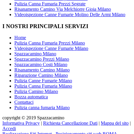
Pulizia Canna Fumaria Prezzi Segrate
Risanamento Camino Via Melchiorre Gioia Milano
Videoispezione Canne Fumarie Molino Delle Armi Milano
I NOSTRI PRINCIPALI SERVIZI
Home
Pulizia Canna Fumaria Prezzi Milano
Videoispezione Canne Fumarie Milano
Spazzacamino Milano
Spazzacamino Prezzi Milano
Spazzacamino Costi Milano
Risanamento Camino Milano
Riparazione Camino Milano
Pulizia Canne Fumarie Milano
Pulizia Canna Fumaria Milano
Pulizia Camino Milano
Bozza automatica
Contattaci
Pulizia canna fumaria Milano
copyright © 2019 Spazzacamino
Informativa Privacy
|
Richiesta Cancellazione Dati
|
Mappa del sito
|
Accedi
Realizzazione Siti Internet
-
Posizionamento siti web ROMA
-