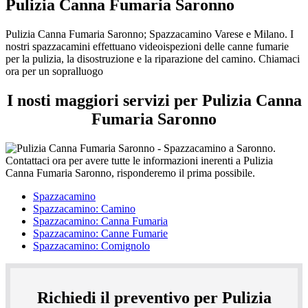
Pulizia Canna Fumaria Saronno
Pulizia Canna Fumaria Saronno; Spazzacamino Varese e Milano. I
nostri spazzacamini effettuano videoispezioni delle canne fumarie
per la pulizia, la disostruzione e la riparazione del camino. Chiamaci
ora per un sopralluogo
I nosti maggiori servizi per Pulizia Canna
Fumaria Saronno
Spazzacamino
Spazzacamino: Camino
Spazzacamino: Canna Fumaria
Spazzacamino: Canne Fumarie
Spazzacamino: Comignolo
Richiedi il preventivo per Pulizia