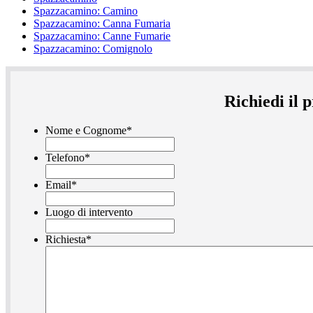
Spazzacamino: Camino
Spazzacamino: Canna Fumaria
Spazzacamino: Canne Fumarie
Spazzacamino: Comignolo
Richiedi il
Nome e Cognome
*
Telefono
*
Email
*
Luogo di intervento
Richiesta
*