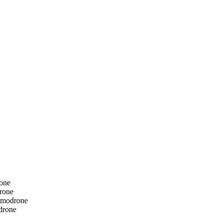
rone
rone
Vimodrone
drone