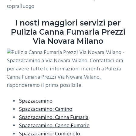
sopralluogo
o
r
a
n
i
I nosti maggiori servizi per
e
n
Pulizia Canna Fumaria Prezzi
p
c
r
i
Via Novara Milano
i
p
m
a
a
l
r
e
i
a
Spazzacamino
Spazzacamino: Camino
Spazzacamino: Canna Fumaria
Spazzacamino: Canne Fumarie
Spazzacamino: Comignolo