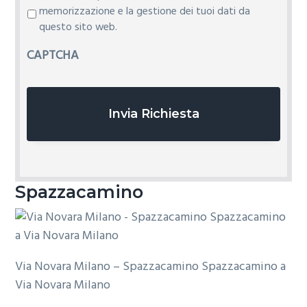
r
memorizzazione e la gestione dei tuoi dati da
i
questo sito web.
v
CAPTCHA
a
c
y
*
Spazzacamino
Via Novara Milano – Spazzacamino Spazzacamino a
Via Novara Milano