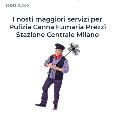
sopralluogo
o
r
a
n
i
I nosti maggiori servizi per
e
n
Pulizia Canna Fumaria Prezzi
p
c
r
i
Stazione Centrale Milano
i
p
m
a
a
l
r
e
i
a