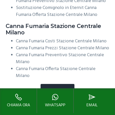
Fumaria Preventivo Stazione Centrale Milano
Sostituzione Comignolo in Eternit Canna
Fumaria Offerta Stazione Centrale Milano
Canna Fumaria Stazione Centrale
Milano
Canna Fumaria Costi Stazione Centrale Milano
Canna Fumaria Prezzi Stazione Centrale Milano
Canna Fumaria Preventivo Stazione Centrale
Milano
Canna Fumaria Offerta Stazione Centrale
Milano
SCRIVICI
CHIAMA ORA
WHATSAPP
EMAIL
Spazzacamino Canne Fumarie