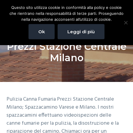
P
P
P
Questo sito utilizza cookie in conformità alla policy e cookie
Menu
a
a
a
che rientrano nella responsabilità di terze parti. Proseguendo
s
s
s
nella navigazione acconsenti all’utilizzo di cookie.
Spazzacamino
Spazzacamino Milano / Varese
s
s
s
Varese
Ok
Leggi di più
Pulizia Canna Fumaria
e
a
a
a
Milano.
I
a
a
a
nostri
Prezzi Stazione Centrale
spazzacamini
effettuano
l
l
l
videoispezioni
Milano
delle
l
c
p
canne
fumarie
a
o
i
per
la
n
n
è
pulizia,
la
disostruzione
a
t
d
e
la
v
e
i
riparazione
del
Pulizia Canna Fumaria Prezzi Stazione Centrale
i
n
p
camino.
Chiamaci
Milano; Spazzacamino Varese e Milano. I nostri
g
u
a
ora
per
spazzacamini effettuano videoispezioni delle
un
a
t
g
sopralluogo.
canne fumarie per la pulizia, la disostruzione e la
z
o
i
riparazione del camino. Chiamaci ora per un
i
p
n