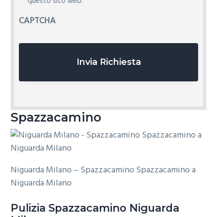
i
questo sito web.
v
CAPTCHA
a
c
y
*
Spazzacamino
Niguarda Milano – Spazzacamino Spazzacamino a
Niguarda Milano
Pulizia
Spazzacamino Niguarda