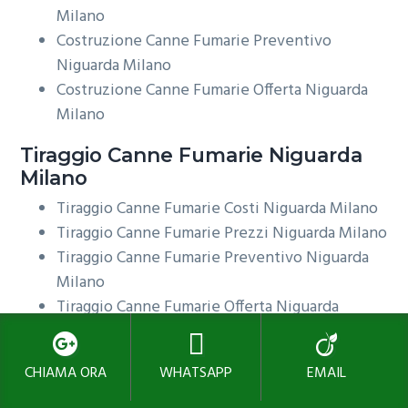
Milano
Costruzione Canne Fumarie Preventivo
Niguarda Milano
Costruzione Canne Fumarie Offerta Niguarda
Milano
Tiraggio
Canne Fumarie Niguarda
Milano
Tiraggio Canne Fumarie Costi Niguarda Milano
Tiraggio Canne Fumarie Prezzi Niguarda Milano
Tiraggio Canne Fumarie Preventivo Niguarda
Milano
Tiraggio Canne Fumarie Offerta Niguarda
Milano
Pulizia Periodica
Canne Fumarie
CHIAMA ORA
WHATSAPP
EMAIL
Niguarda Milano