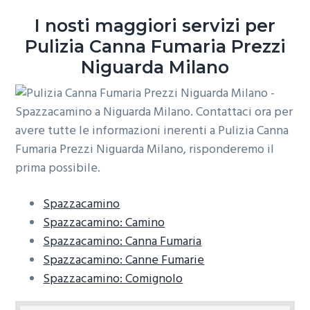
o
r
a
I nosti maggiori servizi per
n
i
Pulizia Canna Fumaria Prezzi
e
n
Niguarda Milano
p
c
r
i
i
p
m
a
a
l
r
e
i
a
Spazzacamino
Spazzacamino: Camino
Spazzacamino: Canna Fumaria
Spazzacamino: Canne Fumarie
Spazzacamino: Comignolo