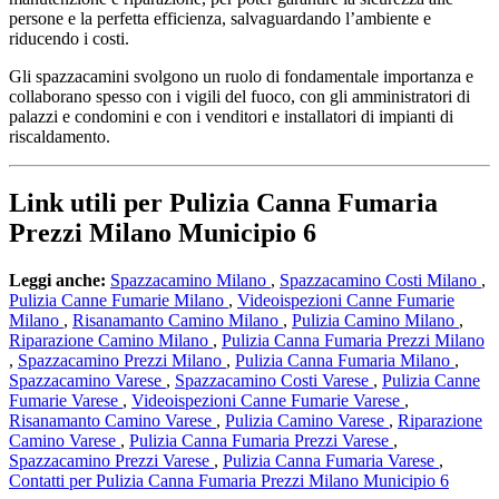
persone e la perfetta efficienza, salvaguardando l’ambiente e
riducendo i costi.
Gli spazzacamini svolgono un ruolo di fondamentale importanza e
collaborano spesso con i vigili del fuoco, con gli amministratori di
palazzi e condomini e con i venditori e installatori di impianti di
riscaldamento.
Link utili per Pulizia Canna Fumaria
Prezzi Milano Municipio 6
Leggi anche:
Spazzacamino Milano
,
Spazzacamino Costi Milano
,
Pulizia Canne Fumarie Milano
,
Videoispezioni Canne Fumarie
Milano
,
Risanamanto Camino Milano
,
Pulizia Camino Milano
,
Riparazione Camino Milano
,
Pulizia Canna Fumaria Prezzi Milano
,
Spazzacamino Prezzi Milano
,
Pulizia Canna Fumaria Milano
,
Spazzacamino Varese
,
Spazzacamino Costi Varese
,
Pulizia Canne
Fumarie Varese
,
Videoispezioni Canne Fumarie Varese
,
Risanamanto Camino Varese
,
Pulizia Camino Varese
,
Riparazione
Camino Varese
,
Pulizia Canna Fumaria Prezzi Varese
,
Spazzacamino Prezzi Varese
,
Pulizia Canna Fumaria Varese
,
Contatti per Pulizia Canna Fumaria Prezzi Milano Municipio 6