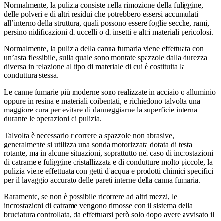
Normalmente, la pulizia consiste nella rimozione della fuliggine,
delle polveri e di altri residui che potrebbero essersi accumulati
all’interno della struttura, quali possono essere foglie secche, rami,
persino nidificazioni di uccelli o di insetti e altri materiali pericolosi.
Normalmente, la pulizia della canna fumaria viene effettuata con
un’asta flessibile, sulla quale sono montate spazzole dalla durezza
diversa in relazione al tipo di materiale di cui è costituita la
conduttura stessa.
Le canne fumarie più moderne sono realizzate in acciaio o alluminio
oppure in resina e materiali coibentati, e richiedono talvolta una
maggiore cura per evitare di danneggiarne la superficie interna
durante le operazioni di pulizia.
Talvolta è necessario ricorrere a spazzole non abrasive,
generalmente si utilizza una sonda motorizzata dotata di testa
rotante, ma in alcune situazioni, soprattutto nel caso di incrostazioni
di catrame e fuliggine cristallizzata e di condutture molto piccole, la
pulizia viene effettuata con getti d’acqua e prodotti chimici specifici
per il lavaggio accurato delle pareti interne della canna fumaria.
Raramente, se non è possibile ricorrere ad altri mezzi, le
incrostazioni di catrame vengono rimosse con il sistema della
bruciatura controllata, da effettuarsi però solo dopo avere avvisato il