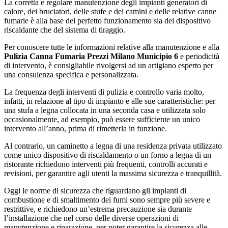
La corretta e regolare manutenzione degli impianti generatori di
calore, dei bruciatori, delle stufe e dei camini e delle relative canne
fumarie è alla base del perfetto funzionamento sia del dispositivo
riscaldante che del sistema di tiraggio.
Per conoscere tutte le informazioni relative alla manutenzione e alla
Pulizia Canna Fumaria Prezzi Milano Municipio 6
e periodicità
di intervento, è consigliabile rivolgersi ad un artigiano esperto per
una consulenza specifica e personalizzata.
La frequenza degli interventi di pulizia e controllo varia molto,
infatti, in relazione al tipo di impianto e alle sue caratteristiche: per
una stufa a legna collocata in una seconda casa e utilizzata solo
occasionalmente, ad esempio, può essere sufficiente un unico
intervento all’anno, prima di rimetterla in funzione.
Al contrario, un caminetto a legna di una residenza privata utilizzato
come unico dispositivo di riscaldamento o un forno a legna di un
ristorante richiedono interventi più frequenti, controlli accurati e
revisioni, per garantire agli utenti la massima sicurezza e tranquillità.
Oggi le norme di sicurezza che riguardano gli impianti di
combustione e di smaltimento dei fumi sono sempre più severe e
restrittive, e richiedono un’estrema precauzione sia durante
l’installazione che nel corso delle diverse operazioni di
manutenzione e riparazione, per poter garantire la sicurezza alle