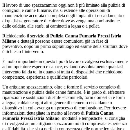
Il lavoro di uno spazzacamino oggi non è più limitato alla pulizia di
comignoli e canne fumarie, ma si estende alle operazioni di
manutenzione accurata e completa degli impianti di riscaldamento e
di qualsiasi generatore di calore dove avvenga una combustione:
dalle caldaie, alle stufe, ai caminetti a legna o a pellet.
Richiedendo il servizio di
Pulizia Canna Fumaria Prezzi Istria
Milano
e dettagli possono essere comunicati già in fase di
preventivo, dopo un primo sopralluogo ed esame della struttura dove
è richiesto l’intervento.
È molto importante in questo tipo di lavoro rivolgersi esclusivamente
ad un operatore esperto e capace, evitando assolutamente qualsiasi
intervento fai da te, in quanto si tratta di dispositivi che richiedono
competenze, esperienza e qualifiche particolari.
Un artigiano spazzacamino, oltre a fornire il servizio completo di
manutenzione e pulizia delle canne fumarie, è in grado di effettuare
riparazioni e sostituzioni di stufe e caminetti, forni domestici e forni
a legna, caldaie e ogni altro genere di elemento riscaldante o
dispositivo in cui avvenga un processo di combustione. Per ricevere
informazioni dettagliate in merito al lavoro di
Pulizia Canna
Fumaria Prezzi Istria Milano
, modalità e tempistiche, si consiglia
di rivolgersi ad un artigiano spazzacamino di comprovata esperienza
e affidabilità, che sia a perfetta conoscenza delle norme legislative e