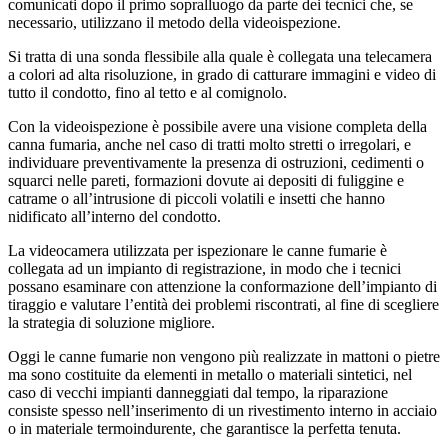
comunicati dopo il primo sopralluogo da parte dei tecnici che, se
necessario, utilizzano il metodo della videoispezione.
Si tratta di una sonda flessibile alla quale è collegata una telecamera
a colori ad alta risoluzione, in grado di catturare immagini e video di
tutto il condotto, fino al tetto e al comignolo.
Con la videoispezione è possibile avere una visione completa della
canna fumaria, anche nel caso di tratti molto stretti o irregolari, e
individuare preventivamente la presenza di ostruzioni, cedimenti o
squarci nelle pareti, formazioni dovute ai depositi di fuliggine e
catrame o all’intrusione di piccoli volatili e insetti che hanno
nidificato all’interno del condotto.
La videocamera utilizzata per ispezionare le canne fumarie è
collegata ad un impianto di registrazione, in modo che i tecnici
possano esaminare con attenzione la conformazione dell’impianto di
tiraggio e valutare l’entità dei problemi riscontrati, al fine di scegliere
la strategia di soluzione migliore.
Oggi le canne fumarie non vengono più realizzate in mattoni o pietre
ma sono costituite da elementi in metallo o materiali sintetici, nel
caso di vecchi impianti danneggiati dal tempo, la riparazione
consiste spesso nell’inserimento di un rivestimento interno in acciaio
o in materiale termoindurente, che garantisce la perfetta tenuta.