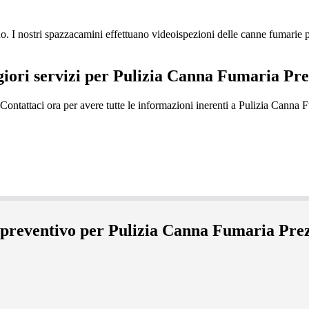
 nostri spazzacamini effettuano videoispezioni delle canne fumarie per
giori servizi per Pulizia Canna Fumaria Pr
l preventivo per Pulizia Canna Fumaria Pre