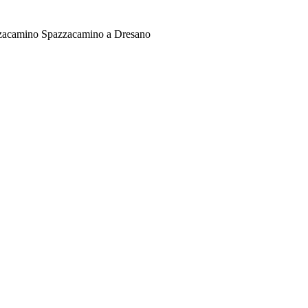
zacamino Spazzacamino a Dresano