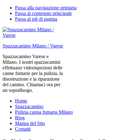
Passa alla navigazione primaria
Passa al contenuto principale
Passa al piè di pagina
Spazzacamino Milano / Varese
Spazzacamino Varese e
Milano. I nostri spazzacamini
effettuano videoispezioni delle
canne fumarie per la pulizia, la
disostruzione e la riparazione
del camino. Chiamaci ora per
un sopralluogo.
Home
Spazzacamino
Pulizia canna fumaria Milano
Blog
Mappa del Sito
Contatti