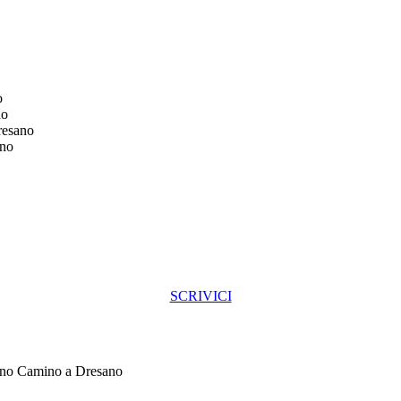
o
no
resano
ano
SCRIVICI
no Camino a Dresano