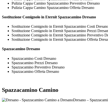
Pulizia Cappa Camino Spazzacamino Preventivo Dresano
Pulizia Cappa Camino Spazzacamino Offerta Dresano
Sostituzione Comignolo in Eternit
Spazzacamino Dresano
Sostituzione Comignolo in Eternit Spazzacamino Costi Dresan
Sostituzione Comignolo in Eternit Spazzacamino Prezzi Dresa
Sostituzione Comignolo in Eternit Spazzacamino Preventivo D
Sostituzione Comignolo in Eternit Spazzacamino Offerta Dres
Spazzacamino Dresano
Spazzacamino Costi Dresano
Spazzacamino Prezzi Dresano
Spazzacamino Preventivo Dresano
Spazzacamino Offerta Dresano
Spazzacamino Camino
Dresano – Spazzacami