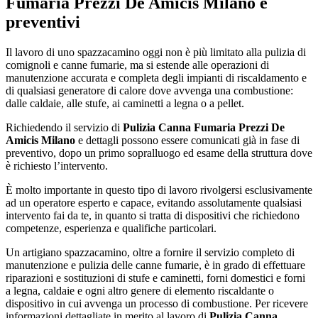
Fumaria Prezzi De Amicis Milano
e
preventivi
Il lavoro di uno spazzacamino oggi non è più limitato alla pulizia di
comignoli e canne fumarie, ma si estende alle operazioni di
manutenzione accurata e completa degli impianti di riscaldamento e
di qualsiasi generatore di calore dove avvenga una combustione:
dalle caldaie, alle stufe, ai caminetti a legna o a pellet.
Richiedendo il servizio di
Pulizia Canna Fumaria Prezzi De
Amicis Milano
e dettagli possono essere comunicati già in fase di
preventivo, dopo un primo sopralluogo ed esame della struttura dove
è richiesto l’intervento.
È molto importante in questo tipo di lavoro rivolgersi esclusivamente
ad un operatore esperto e capace, evitando assolutamente qualsiasi
intervento fai da te, in quanto si tratta di dispositivi che richiedono
competenze, esperienza e qualifiche particolari.
Un artigiano spazzacamino, oltre a fornire il servizio completo di
manutenzione e pulizia delle canne fumarie, è in grado di effettuare
riparazioni e sostituzioni di stufe e caminetti, forni domestici e forni
a legna, caldaie e ogni altro genere di elemento riscaldante o
dispositivo in cui avvenga un processo di combustione. Per ricevere
informazioni dettagliate in merito al lavoro di
Pulizia Canna