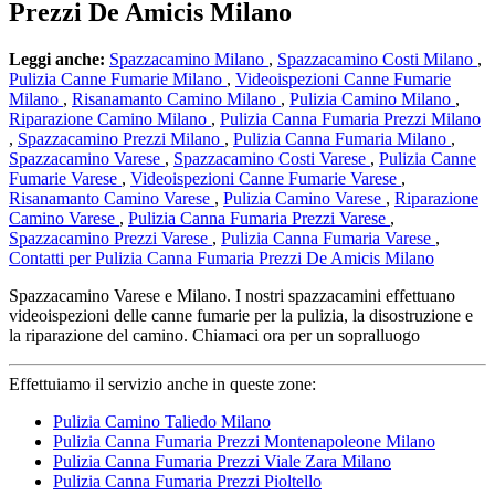
Prezzi De Amicis Milano
Leggi anche:
Spazzacamino Milano
,
Spazzacamino Costi Milano
,
Pulizia Canne Fumarie Milano
,
Videoispezioni Canne Fumarie
Milano
,
Risanamanto Camino Milano
,
Pulizia Camino Milano
,
Riparazione Camino Milano
,
Pulizia Canna Fumaria Prezzi Milano
,
Spazzacamino Prezzi Milano
,
Pulizia Canna Fumaria Milano
,
Spazzacamino Varese
,
Spazzacamino Costi Varese
,
Pulizia Canne
Fumarie Varese
,
Videoispezioni Canne Fumarie Varese
,
Risanamanto Camino Varese
,
Pulizia Camino Varese
,
Riparazione
Camino Varese
,
Pulizia Canna Fumaria Prezzi Varese
,
Spazzacamino Prezzi Varese
,
Pulizia Canna Fumaria Varese
,
Contatti per Pulizia Canna Fumaria Prezzi De Amicis Milano
Spazzacamino Varese e Milano. I nostri spazzacamini effettuano
videoispezioni delle canne fumarie per la pulizia, la disostruzione e
la riparazione del camino. Chiamaci ora per un sopralluogo
Effettuiamo il servizio anche in queste zone:
Pulizia Camino Taliedo Milano
Pulizia Canna Fumaria Prezzi Montenapoleone Milano
Pulizia Canna Fumaria Prezzi Viale Zara Milano
Pulizia Canna Fumaria Prezzi Pioltello