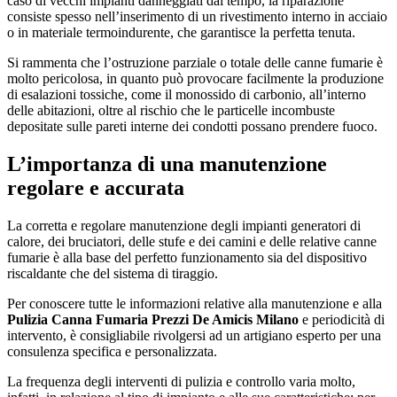
caso di vecchi impianti danneggiati dal tempo, la riparazione
consiste spesso nell’inserimento di un rivestimento interno in acciaio
o in materiale termoindurente, che garantisce la perfetta tenuta.
Si rammenta che l’ostruzione parziale o totale delle canne fumarie è
molto pericolosa, in quanto può provocare facilmente la produzione
di esalazioni tossiche, come il monossido di carbonio, all’interno
delle abitazioni, oltre al rischio che le particelle incombuste
depositate sulle pareti interne dei condotti possano prendere fuoco.
L’importanza di una manutenzione
regolare e accurata
La corretta e regolare manutenzione degli impianti generatori di
calore, dei bruciatori, delle stufe e dei camini e delle relative canne
fumarie è alla base del perfetto funzionamento sia del dispositivo
riscaldante che del sistema di tiraggio.
Per conoscere tutte le informazioni relative alla manutenzione e alla
Pulizia Canna Fumaria Prezzi De Amicis Milano
e periodicità di
intervento, è consigliabile rivolgersi ad un artigiano esperto per una
consulenza specifica e personalizzata.
La frequenza degli interventi di pulizia e controllo varia molto,