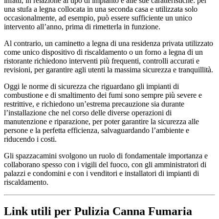
infatti, in relazione al tipo di impianto e alle sue caratteristiche: per
una stufa a legna collocata in una seconda casa e utilizzata solo
occasionalmente, ad esempio, può essere sufficiente un unico
intervento all’anno, prima di rimetterla in funzione.
Al contrario, un caminetto a legna di una residenza privata utilizzato
come unico dispositivo di riscaldamento o un forno a legna di un
ristorante richiedono interventi più frequenti, controlli accurati e
revisioni, per garantire agli utenti la massima sicurezza e tranquillità.
Oggi le norme di sicurezza che riguardano gli impianti di
combustione e di smaltimento dei fumi sono sempre più severe e
restrittive, e richiedono un’estrema precauzione sia durante
l’installazione che nel corso delle diverse operazioni di
manutenzione e riparazione, per poter garantire la sicurezza alle
persone e la perfetta efficienza, salvaguardando l’ambiente e
riducendo i costi.
Gli spazzacamini svolgono un ruolo di fondamentale importanza e
collaborano spesso con i vigili del fuoco, con gli amministratori di
palazzi e condomini e con i venditori e installatori di impianti di
riscaldamento.
Link utili per Pulizia Canna Fumaria