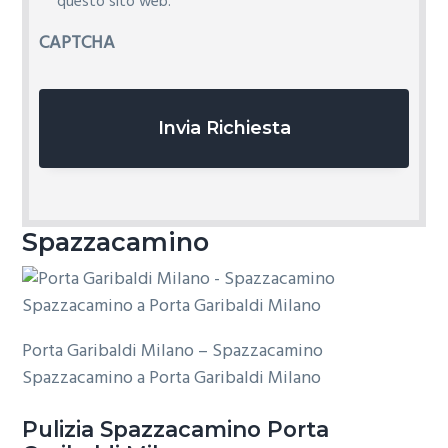
i
questo sito web.
v
CAPTCHA
a
c
y
*
Spazzacamino
Porta Garibaldi Milano – Spazzacamino
Spazzacamino a Porta Garibaldi Milano
Pulizia
Spazzacamino Porta