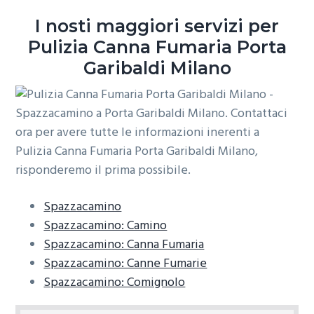
o
r
a
I nosti maggiori servizi per
n
i
Pulizia Canna Fumaria Porta
e
n
Garibaldi Milano
p
c
r
i
i
p
m
a
a
l
r
e
i
a
Spazzacamino
Spazzacamino: Camino
Spazzacamino: Canna Fumaria
Spazzacamino: Canne Fumarie
Spazzacamino: Comignolo