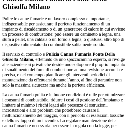
Ghisolfa Milano
Pulire le canne fumarie è un lavoro complesso e importante,
indispensabile per assicurare il perfetto funzionamento di un
impianto di riscaldamento o di un generatore di calore in cui avviene
un processo di combustione: può essere un caminetto a legna, una
stufa a pellet, una caldaia o un forno a legna, o qualsiasi altro tipo di
dispositivo alimentato da combustibile solitamente solido.
Il servizio di controllo e
Pulizia Canna Fumaria Ponte Della
Ghisolfa Milano
, effettuato da uno spazzacamino esperto, si rivolge
alle aziende e ai privati che desiderano sottoporre il proprio impianto
di smaltimento dei fumi di combustione ad una revisione accurata e
precisa, e nel contempo pianificare gli interventi periodici di
manutenzione da effettuarsi durante l’anno, al fine di garantire non
solo la massima sicurezza ma anche la perfetta efficienza.
La canna fumaria pulita e in buone condizioni è utile per ottimizzare
i consumi di combustibile, ridurre i costi di gestione dell’impianto e
limitare al minimo i rischi legati alla presenza di ostruzioni,
incrostazioni e altri problemi che potrebbero causare il
malfunzionamento del tiraggio, con il pericolo di esalazioni tossiche
e dello sviluppo di un incendio. La regolare manutenzione della
canna fumaria è necessaria per essere in regola con la legge, per