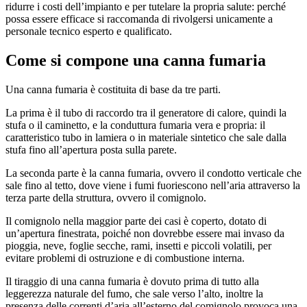
ridurre i costi dell’impianto e per tutelare la propria salute: perché
possa essere efficace si raccomanda di rivolgersi unicamente a
personale tecnico esperto e qualificato.
Come si compone una canna fumaria
Una canna fumaria è costituita di base da tre parti.
La prima è il tubo di raccordo tra il generatore di calore, quindi la
stufa o il caminetto, e la conduttura fumaria vera e propria: il
caratteristico tubo in lamiera o in materiale sintetico che sale dalla
stufa fino all’apertura posta sulla parete.
La seconda parte è la canna fumaria, ovvero il condotto verticale che
sale fino al tetto, dove viene i fumi fuoriescono nell’aria attraverso la
terza parte della struttura, ovvero il comignolo.
Il comignolo nella maggior parte dei casi è coperto, dotato di
un’apertura finestrata, poiché non dovrebbe essere mai invaso da
pioggia, neve, foglie secche, rami, insetti e piccoli volatili, per
evitare problemi di ostruzione e di combustione interna.
Il tiraggio di una canna fumaria è dovuto prima di tutto alla
leggerezza naturale del fumo, che sale verso l’alto, inoltre la
presenza delle correnti d’aria all’esterno del comignolo provoca una